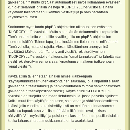
(jälkeenpäin "istunto id") Saat automaattiseti myös kolmannen evästeen,
kun olet selannut joitakin viestejä "KLOROFYLLI"-sivustolla ja näitä
käytetään tallentamaan lukemiasi vestiketjuja ja näin parantaen
käyttökokemustasi.
Saatamme myös luoda phpBB-ohjelmiston ulkopuolisen evästeen
"KLOROFYLLI"-sivustolta, Mutta se on tämän dokumentin ulkopuolella.
Tämä on tarkoitettu vain niille sivuille, joilla on phpBB-ohjelmiston
luomaa sisältöä. Toinen tapa, jolla keräämme tietoa on se, mitä lähetät.
Tämä voi olla, mutta ei rajoita: Viestin lähettäminen anonyyminä
käyttäjänä (Jälkeenpäin "anonyymit viestit"), rekisteröityminen
"KLOROFYLLI"-sivustolle (jälkeenpäin "omat tunnuksesi") ja lähettämäsi
viestit rekisteröitymisen ja sisäänkirjautumisen jälkeen (jälkeenpäin
"omat viestisi").
Käyttäjätiliin tallennetaan ainakin nimesi (jälkeenpäin
"käyttäjätunnuksesi"), henkilökohtainen salasana, jolla kirjaudut sisään
(jälkeenpäin "salasanasi") ja henkilökohtainen toimiva sähköpostiosoite
(jälkeenpäin "sähköpostiosoitteesi"). Käyttäjätilisi "KLOROFYLLI"-
sivustolla on suojattu sen maan tietoturvalailla, jossa palvelin sijaitsee.
Kaikki muut tieto käyttäjätunnuksen, salasanan ja sähköpostiosoitteen
lisäksi, joita vaadimme rekisteröityessä on meidän hallinnassamme.
Kaikissa tapauksissa voit itse päättää mitkä tiedot ovat julkisesti
näkyvillä. Voit myös liittyä ja poistua keskustelufoorumin postituslistalta
koska tahansa haluat muokkaamalla omia asetuksiasi.