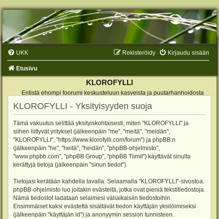
UKK
Rekisteröidy
Kirjaudu sisään
Etusivu
KLOROFYLLI
Entistä ehompi foorumi keskusteluun kasveista ja puutarhanhoidosta
KLOROFYLLI - Yksityisyyden suoja
Tämä vakuutus selittää yksityiskohtaisesti, miten "KLOROFYLLI" ja
siihen liittyvät yritykset (jälkeenpäin "me", "meitä", "meidän",
"KLOROFYLLI", "https://www.klorofylli.com/forum") ja phpBB:n
(jälkeenpäin "he", "heitä", "heidän", "phpBB-ohjelmisto",
"www.phpbb.com", "phpBB Group", "phpBB Tiimit") käyttävät sinulta
kerättyjä tietoja (jälkeenpäin "sinun tiedot").
Tietojasi kerätään kahdella tavalla: Selaamalla "KLOROFYLLI"-sivustoa.
phpBB-ohjelmisto luo joitakin evästeitä, jotka ovat pieniä tekstitiedostoja.
Nämä tiedostot ladataan selaimesi väliaikaisiin tiedostoihin.
Ensimmäiset kaksi evästettä sisältävät tiedon käyttäjän yksilöimiseksi
(jälkeenpäin "käyttäjän id") ja anonyymin session tunnisteen.