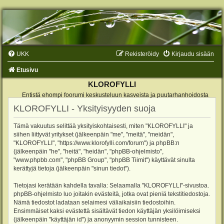
UKK
Rekisteröidy
Kirjaudu sisään
Etusivu
KLOROFYLLI
Entistä ehompi foorumi keskusteluun kasveista ja puutarhanhoidosta
KLOROFYLLI - Yksityisyyden suoja
Tämä vakuutus selittää yksityiskohtaisesti, miten "KLOROFYLLI" ja
siihen liittyvät yritykset (jälkeenpäin "me", "meitä", "meidän",
"KLOROFYLLI", "https://www.klorofylli.com/forum") ja phpBB:n
(jälkeenpäin "he", "heitä", "heidän", "phpBB-ohjelmisto",
"www.phpbb.com", "phpBB Group", "phpBB Tiimit") käyttävät sinulta
kerättyjä tietoja (jälkeenpäin "sinun tiedot").
Tietojasi kerätään kahdella tavalla: Selaamalla "KLOROFYLLI"-sivustoa.
phpBB-ohjelmisto luo joitakin evästeitä, jotka ovat pieniä tekstitiedostoja.
Nämä tiedostot ladataan selaimesi väliaikaisiin tiedostoihin.
Ensimmäiset kaksi evästettä sisältävät tiedon käyttäjän yksilöimiseksi
(jälkeenpäin "käyttäjän id") ja anonyymin session tunnisteen.