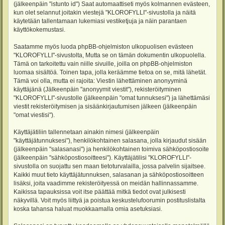
(jälkeenpäin "istunto id") Saat automaattiseti myös kolmannen evästeen,
kun olet selannut joitakin viestejä "KLOROFYLLI"-sivustolla ja näitä
käytetään tallentamaan lukemiasi vestiketjuja ja näin parantaen
käyttökokemustasi.
Saatamme myös luoda phpBB-ohjelmiston ulkopuolisen evästeen
"KLOROFYLLI"-sivustolta, Mutta se on tämän dokumentin ulkopuolella.
Tämä on tarkoitettu vain niille sivuille, joilla on phpBB-ohjelmiston
luomaa sisältöä. Toinen tapa, jolla keräämme tietoa on se, mitä lähetät.
Tämä voi olla, mutta ei rajoita: Viestin lähettäminen anonyyminä
käyttäjänä (Jälkeenpäin "anonyymit viestit"), rekisteröityminen
"KLOROFYLLI"-sivustolle (jälkeenpäin "omat tunnuksesi") ja lähettämäsi
viestit rekisteröitymisen ja sisäänkirjautumisen jälkeen (jälkeenpäin
"omat viestisi").
Käyttäjätiliin tallennetaan ainakin nimesi (jälkeenpäin
"käyttäjätunnuksesi"), henkilökohtainen salasana, jolla kirjaudut sisään
(jälkeenpäin "salasanasi") ja henkilökohtainen toimiva sähköpostiosoite
(jälkeenpäin "sähköpostiosoitteesi"). Käyttäjätilisi "KLOROFYLLI"-
sivustolla on suojattu sen maan tietoturvalailla, jossa palvelin sijaitsee.
Kaikki muut tieto käyttäjätunnuksen, salasanan ja sähköpostiosoitteen
lisäksi, joita vaadimme rekisteröityessä on meidän hallinnassamme.
Kaikissa tapauksissa voit itse päättää mitkä tiedot ovat julkisesti
näkyvillä. Voit myös liittyä ja poistua keskustelufoorumin postituslistalta
koska tahansa haluat muokkaamalla omia asetuksiasi.