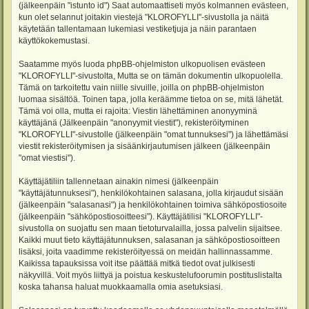
(jälkeenpäin "istunto id") Saat automaattiseti myös kolmannen evästeen,
kun olet selannut joitakin viestejä "KLOROFYLLI"-sivustolla ja näitä
käytetään tallentamaan lukemiasi vestiketjuja ja näin parantaen
käyttökokemustasi.
Saatamme myös luoda phpBB-ohjelmiston ulkopuolisen evästeen
"KLOROFYLLI"-sivustolta, Mutta se on tämän dokumentin ulkopuolella.
Tämä on tarkoitettu vain niille sivuille, joilla on phpBB-ohjelmiston
luomaa sisältöä. Toinen tapa, jolla keräämme tietoa on se, mitä lähetät.
Tämä voi olla, mutta ei rajoita: Viestin lähettäminen anonyyminä
käyttäjänä (Jälkeenpäin "anonyymit viestit"), rekisteröityminen
"KLOROFYLLI"-sivustolle (jälkeenpäin "omat tunnuksesi") ja lähettämäsi
viestit rekisteröitymisen ja sisäänkirjautumisen jälkeen (jälkeenpäin
"omat viestisi").
Käyttäjätiliin tallennetaan ainakin nimesi (jälkeenpäin
"käyttäjätunnuksesi"), henkilökohtainen salasana, jolla kirjaudut sisään
(jälkeenpäin "salasanasi") ja henkilökohtainen toimiva sähköpostiosoite
(jälkeenpäin "sähköpostiosoitteesi"). Käyttäjätilisi "KLOROFYLLI"-
sivustolla on suojattu sen maan tietoturvalailla, jossa palvelin sijaitsee.
Kaikki muut tieto käyttäjätunnuksen, salasanan ja sähköpostiosoitteen
lisäksi, joita vaadimme rekisteröityessä on meidän hallinnassamme.
Kaikissa tapauksissa voit itse päättää mitkä tiedot ovat julkisesti
näkyvillä. Voit myös liittyä ja poistua keskustelufoorumin postituslistalta
koska tahansa haluat muokkaamalla omia asetuksiasi.