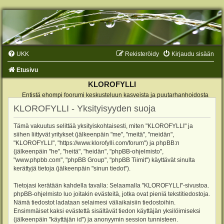
UKK
Rekisteröidy
Kirjaudu sisään
Etusivu
KLOROFYLLI
Entistä ehompi foorumi keskusteluun kasveista ja puutarhanhoidosta
KLOROFYLLI - Yksityisyyden suoja
Tämä vakuutus selittää yksityiskohtaisesti, miten "KLOROFYLLI" ja
siihen liittyvät yritykset (jälkeenpäin "me", "meitä", "meidän",
"KLOROFYLLI", "https://www.klorofylli.com/forum") ja phpBB:n
(jälkeenpäin "he", "heitä", "heidän", "phpBB-ohjelmisto",
"www.phpbb.com", "phpBB Group", "phpBB Tiimit") käyttävät sinulta
kerättyjä tietoja (jälkeenpäin "sinun tiedot").
Tietojasi kerätään kahdella tavalla: Selaamalla "KLOROFYLLI"-sivustoa.
phpBB-ohjelmisto luo joitakin evästeitä, jotka ovat pieniä tekstitiedostoja.
Nämä tiedostot ladataan selaimesi väliaikaisiin tiedostoihin.
Ensimmäiset kaksi evästettä sisältävät tiedon käyttäjän yksilöimiseksi
(jälkeenpäin "käyttäjän id") ja anonyymin session tunnisteen.