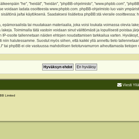
keenpäin "he", "heidät", "heidän", "phpBB-ohjelmisto", "www.phpbb.com", "phpBB Gr
a se voidaan ladata osoitteesta
www.phpbb.com
. phpBB-ohjelmisto luo vain ympärist
 sisältönä ja/tai käytöksenä. Saadaksesi lisätietoa phpBB:stä vieraile osoitteessa:
h
, epämoraalista tai muutakaan materiaalia, joka voisi loukata voimassa olevia lake
akeja. Toimimalla tätä vastoin voidaan sinut välittömästi ja lopullisesti poistaa järje
ien IP-osoite tallennetaan näiden ehtojen noudattamisen tarkkailua varten. Hyväksy
sti niin halutessamme. Suostut myös siihen, että kaikki yllä annettu tieto tallenneta
tai phpBB ei ole vastuussa mahdollisen tietoturvamurron aiheuttamasta tietojen vu
Viesti Yll
BB Limited