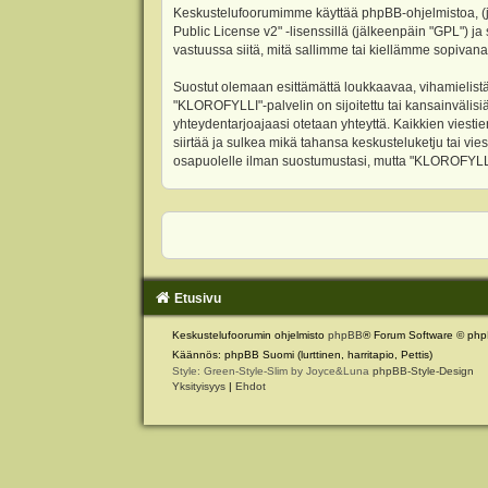
Keskustelufoorumimme käyttää phpBB-ohjelmistoa, (jäl
Public License v2
" -lisenssillä (jälkeenpäin "GPL") j
vastuussa siitä, mitä sallimme tai kiellämme sopivana
Suostut olemaan esittämättä loukkaavaa, vihamielistä
"KLOROFYLLI"-palvelin on sijoitettu tai kansainvälisiä l
yhteydentarjoajaasi otetaan yhteyttä. Kaikkien viest
siirtää ja sulkea mikä tahansa keskusteluketju tai vie
osapuolelle ilman suostumustasi, mutta "KLOROFYLLI" 
Etusivu
Keskustelufoorumin ohjelmisto
phpBB
® Forum Software © php
Käännös: phpBB Suomi (lurttinen, harritapio, Pettis)
Style: Green-Style-Slim by Joyce&Luna
phpBB-Style-Design
Yksityisyys
|
Ehdot