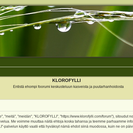
KLOROFYLLI
Entistä ehompi foorumi keskusteluun kasveista ja puutarhanhoidosta
 "meitä", "meidän", "KLOROFYLLI", "https://www.klorofylli.com/forum"), sitoudut n
-palvelua. Me voimme muuttaa näitä ehtoja koska tahansa ja teemme parhaamme inf
alvelun käyttö vaatii että hyväksyt nämä ehdot siinä muodossa, kuin ne on päivitet