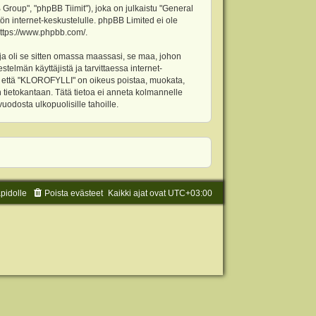
oup", "phpBB Tiimit"), joka on julkaistu "
General
ön internet-keskustelulle. phpBB Limited ei ole
ttps://www.phpbb.com/
.
ja oli se sitten omassa maassasi, se maa, johon
stelmän käyttäjistä ja tarvittaessa internet-
t, että "KLOROFYLLI" on oikeus poistaa, muokata,
an tietokantaan. Tätä tietoa ei anneta kolmannelle
odosta ulkopuolisille tahoille.
äpidolle
Poista evästeet
Kaikki ajat ovat
UTC+03:00