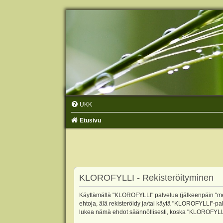
UKK
Etusivu
KLOROFYLLI - Rekisteröityminen
Käyttämällä "KLOROFYLLI" palvelua (jälkeenpäin "me",
ehtoja, älä rekisteröidy ja/tai käytä "KLOROFYLLI"
lukea nämä ehdot säännöllisesti, koska "KLOROFYLLI"-p