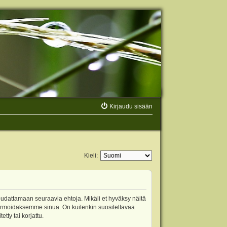
Kirjaudu sisään
Kieli:
oudattamaan seuraavia ehtoja. Mikäli et hyväksy näitä
ormoidaksemme sinua. On kuitenkin suositeltavaa
ty tai korjattu.