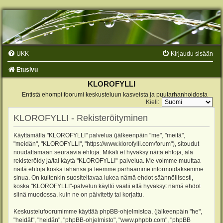
UKK
Kirjaudu sisään
Etusivu
KLOROFYLLI
Entistä ehompi foorumi keskusteluun kasveista ja puutarhanhoidosta
Kieli:
KLOROFYLLI - Rekisteröityminen
Käyttämällä "KLOROFYLLI" palvelua (jälkeenpäin "me", "meitä",
"meidän", "KLOROFYLLI", "https://www.klorofylli.com/forum"), sitoudut
noudattamaan seuraavia ehtoja. Mikäli et hyväksy näitä ehtoja, älä
rekisteröidy ja/tai käytä "KLOROFYLLI"-palvelua. Me voimme muuttaa
näitä ehtoja koska tahansa ja teemme parhaamme informoidaksemme
sinua. On kuitenkin suositeltavaa lukea nämä ehdot säännöllisesti,
koska "KLOROFYLLI"-palvelun käyttö vaatii että hyväksyt nämä ehdot
siinä muodossa, kuin ne on päivitetty tai korjattu.
Keskustelufoorumimme käyttää phpBB-ohjelmistoa, (jälkeenpäin "he",
"heidät", "heidän", "phpBB-ohjelmisto", "www.phpbb.com", "phpBB