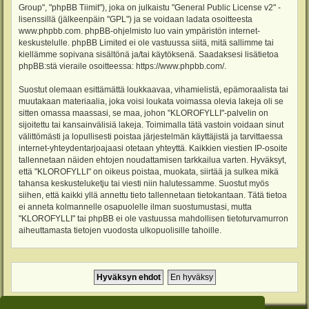
Group", "phpBB Tiimit"), joka on julkaistu "
General Public License v2
" -
lisenssillä (jälkeenpäin "GPL") ja se voidaan ladata osoitteesta
www.phpbb.com
. phpBB-ohjelmisto luo vain ympäristön internet-
keskustelulle. phpBB Limited ei ole vastuussa siitä, mitä sallimme tai
kiellämme sopivana sisältönä ja/tai käytöksenä. Saadaksesi lisätietoa
phpBB:stä vieraile osoitteessa:
https://www.phpbb.com/
.
Suostut olemaan esittämättä loukkaavaa, vihamielistä, epämoraalista tai
muutakaan materiaalia, joka voisi loukata voimassa olevia lakeja oli se
sitten omassa maassasi, se maa, johon "KLOROFYLLI"-palvelin on
sijoitettu tai kansainvälisiä lakeja. Toimimalla tätä vastoin voidaan sinut
välittömästi ja lopullisesti poistaa järjestelmän käyttäjistä ja tarvittaessa
internet-yhteydentarjoajaasi otetaan yhteyttä. Kaikkien viestien IP-osoite
tallennetaan näiden ehtojen noudattamisen tarkkailua varten. Hyväksyt,
että "KLOROFYLLI" on oikeus poistaa, muokata, siirtää ja sulkea mikä
tahansa keskusteluketju tai viesti niin halutessamme. Suostut myös
siihen, että kaikki yllä annettu tieto tallennetaan tietokantaan. Tätä tietoa
ei anneta kolmannelle osapuolelle ilman suostumustasi, mutta
"KLOROFYLLI" tai phpBB ei ole vastuussa mahdollisen tietoturvamurron
aiheuttamasta tietojen vuodosta ulkopuolisille tahoille.