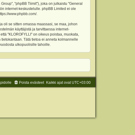
oup", "phpBB Tiimit"), joka on julkaistu "
General
ön internet-keskustelulle. phpBB Limited ei ole
ttps://www.phpbb.com/
.
ja oli se sitten omassa maassasi, se maa, johon
stelmän käyttäjistä ja tarvittaessa internet-
t, että "KLOROFYLLI" on oikeus poistaa, muokata,
an tietokantaan. Tätä tietoa ei anneta kolmannelle
odosta ulkopuolisille tahoille.
äpidolle
Poista evästeet
Kaikki ajat ovat
UTC+03:00