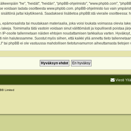
keenpäin "he", "heidät", "heidän", "phpBB-ohjelmisto", "www.phpbb.com", "phpBB Gr
a se voidaan ladata osoitteesta
www.phpbb.com
. phpBB-ohjelmisto luo vain ympärist
 sisältönä ja/tai käytöksenä. Saadaksesi lisätietoa phpBB:stä vieraile osoitteessa:
h
, epämoraalista tai muutakaan materiaalia, joka voisi loukata voimassa olevia lake
akeja. Toimimalla tätä vastoin voidaan sinut välittömästi ja lopullisesti poistaa järje
ien IP-osoite tallennetaan näiden ehtojen noudattamisen tarkkailua varten. Hyväksy
sti niin halutessamme. Suostut myös siihen, että kaikki yllä annettu tieto tallenneta
tai phpBB ei ole vastuussa mahdollisen tietoturvamurron aiheuttamasta tietojen vu
Viesti Yll
BB Limited