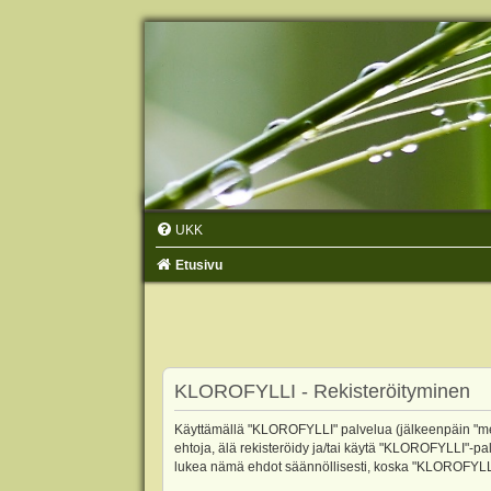
UKK
Etusivu
KLOROFYLLI - Rekisteröityminen
Käyttämällä "KLOROFYLLI" palvelua (jälkeenpäin "me",
ehtoja, älä rekisteröidy ja/tai käytä "KLOROFYLLI"
lukea nämä ehdot säännöllisesti, koska "KLOROFYLLI"-p