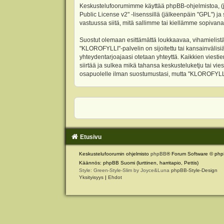
Keskustelufoorumimme käyttää phpBB-ohjelmistoa, (jäl
Public License v2
" -lisenssillä (jälkeenpäin "GPL") j
vastuussa siitä, mitä sallimme tai kiellämme sopivana
Suostut olemaan esittämättä loukkaavaa, vihamielistä
"KLOROFYLLI"-palvelin on sijoitettu tai kansainvälisiä l
yhteydentarjoajaasi otetaan yhteyttä. Kaikkien viest
siirtää ja sulkea mikä tahansa keskusteluketju tai vie
osapuolelle ilman suostumustasi, mutta "KLOROFYLLI" 
Etusivu
Keskustelufoorumin ohjelmisto
phpBB
® Forum Software © php
Käännös: phpBB Suomi (lurttinen, harritapio, Pettis)
Style: Green-Style-Slim by Joyce&Luna
phpBB-Style-Design
Yksityisyys
|
Ehdot