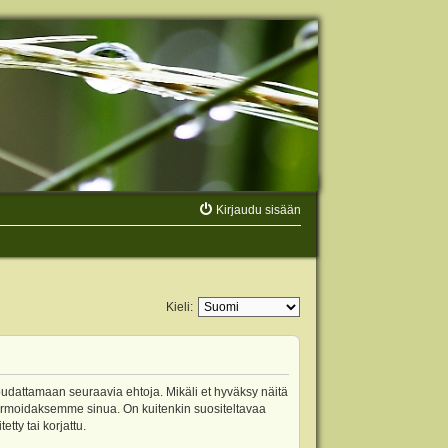
Kirjaudu sisään
Kieli:
oudattamaan seuraavia ehtoja. Mikäli et hyväksy näitä
ormoidaksemme sinua. On kuitenkin suositeltavaa
ty tai korjattu.