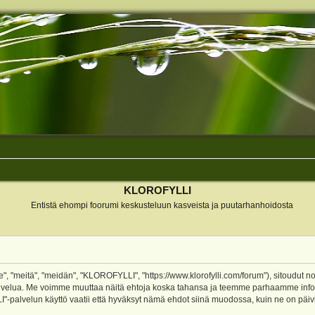
KLOROFYLLI
Entistä ehompi foorumi keskusteluun kasveista ja puutarhanhoidosta
 "meitä", "meidän", "KLOROFYLLI", "https://www.klorofylli.com/forum"), sitoudut n
-palvelua. Me voimme muuttaa näitä ehtoja koska tahansa ja teemme parhaamme inf
alvelun käyttö vaatii että hyväksyt nämä ehdot siinä muodossa, kuin ne on päivitet