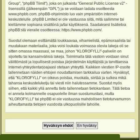
Group", "phpBB Tiimit"), joka on julkaistu "
General Public License v2
" -
lisenssillä (jälkeenpäin "GPL") ja se voidaan ladata osoitteesta
www.phpbb.com
. phpBB-ohjelmisto luo vain ympäristön internet-
keskustelulle. phpBB Limited ei ole vastuussa siitä, mitä sallimme tai
kiellämme sopivana sisältönä ja/tai käytöksenä. Saadaksesi lisätietoa
phpBB:stä vieraile osoitteessa:
https://www.phpbb.com/
.
Suostut olemaan esittämättä loukkaavaa, vihamielistä, epämoraalista tai
muutakaan materiaalia, joka voisi loukata voimassa olevia lakeja oli se
sitten omassa maassasi, se maa, johon "KLOROFYLLI"-palvelin on
sijoitettu tai kansainvälisiä lakeja. Toimimalla tätä vastoin voidaan sinut
välittömästi ja lopullisesti poistaa järjestelmän käyttäjistä ja tarvittaessa
internet-yhteydentarjoajaasi otetaan yhteyttä. Kaikkien viestien IP-osoite
tallennetaan näiden ehtojen noudattamisen tarkkailua varten. Hyväksyt,
että "KLOROFYLLI" on oikeus poistaa, muokata, siirtää ja sulkea mikä
tahansa keskusteluketju tai viesti niin halutessamme. Suostut myös
siihen, että kaikki yllä annettu tieto tallennetaan tietokantaan. Tätä tietoa
ei anneta kolmannelle osapuolelle ilman suostumustasi, mutta
"KLOROFYLLI" tai phpBB ei ole vastuussa mahdollisen tietoturvamurron
aiheuttamasta tietojen vuodosta ulkopuolisille tahoille.