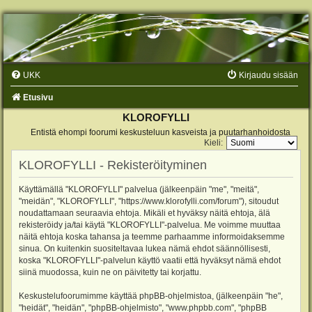
UKK
Kirjaudu sisään
Etusivu
KLOROFYLLI
Entistä ehompi foorumi keskusteluun kasveista ja puutarhanhoidosta
Kieli:
KLOROFYLLI - Rekisteröityminen
Käyttämällä "KLOROFYLLI" palvelua (jälkeenpäin "me", "meitä",
"meidän", "KLOROFYLLI", "https://www.klorofylli.com/forum"), sitoudut
noudattamaan seuraavia ehtoja. Mikäli et hyväksy näitä ehtoja, älä
rekisteröidy ja/tai käytä "KLOROFYLLI"-palvelua. Me voimme muuttaa
näitä ehtoja koska tahansa ja teemme parhaamme informoidaksemme
sinua. On kuitenkin suositeltavaa lukea nämä ehdot säännöllisesti,
koska "KLOROFYLLI"-palvelun käyttö vaatii että hyväksyt nämä ehdot
siinä muodossa, kuin ne on päivitetty tai korjattu.
Keskustelufoorumimme käyttää phpBB-ohjelmistoa, (jälkeenpäin "he",
"heidät", "heidän", "phpBB-ohjelmisto", "www.phpbb.com", "phpBB