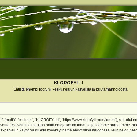
KLOROFYLLI
Entistä ehompi foorumi keskusteluun kasveista ja puutarhanhoidosta
 "meitä", "meidän", "KLOROFYLLI", "https://www.klorofylli.com/forum"), sitoudut n
-palvelua. Me voimme muuttaa näitä ehtoja koska tahansa ja teemme parhaamme inf
alvelun käyttö vaatii että hyväksyt nämä ehdot siinä muodossa, kuin ne on päivitet