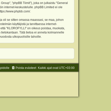
oup", "phpBB Tiimit"), joka on julkaistu "
General
ön internet-keskustelulle. phpBB Limited ei ole
ttps://www.phpbb.com/
.
ja oli se sitten omassa maassasi, se maa, johon
stelmän käyttäjistä ja tarvittaessa internet-
t, että "KLOROFYLLI" on oikeus poistaa, muokata,
an tietokantaan. Tätä tietoa ei anneta kolmannelle
odosta ulkopuolisille tahoille.
äpidolle
Poista evästeet
Kaikki ajat ovat
UTC+03:00