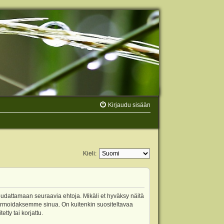
Kirjaudu sisään
Kieli:
oudattamaan seuraavia ehtoja. Mikäli et hyväksy näitä
ormoidaksemme sinua. On kuitenkin suositeltavaa
ty tai korjattu.