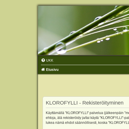
UKK
Etusivu
KLOROFYLLI - Rekisteröityminen
Käyttämällä "KLOROFYLLI" palvelua (jälkeenpäin "me",
ehtoja, älä rekisteröidy ja/tai käytä "KLOROFYLLI"
lukea nämä ehdot säännöllisesti, koska "KLOROFYLLI"-p