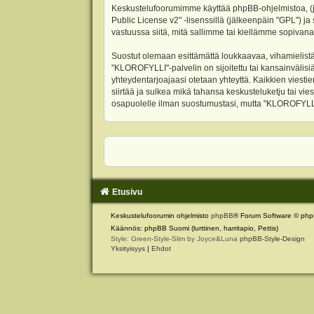
Keskustelufoorumimme käyttää phpBB-ohjelmistoa, (jäl
Public License v2
" -lisenssillä (jälkeenpäin "GPL") j
vastuussa siitä, mitä sallimme tai kiellämme sopivana
Suostut olemaan esittämättä loukkaavaa, vihamielistä
"KLOROFYLLI"-palvelin on sijoitettu tai kansainvälisiä l
yhteydentarjoajaasi otetaan yhteyttä. Kaikkien viest
siirtää ja sulkea mikä tahansa keskusteluketju tai vie
osapuolelle ilman suostumustasi, mutta "KLOROFYLLI" 
Etusivu
Keskustelufoorumin ohjelmisto
phpBB
® Forum Software © php
Käännös: phpBB Suomi (lurttinen, harritapio, Pettis)
Style: Green-Style-Slim by Joyce&Luna
phpBB-Style-Design
Yksityisyys
|
Ehdot