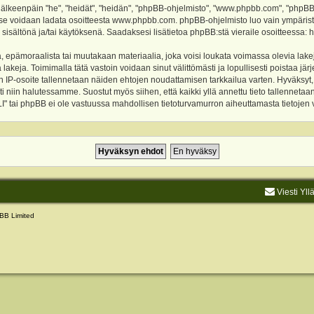
keenpäin "he", "heidät", "heidän", "phpBB-ohjelmisto", "www.phpbb.com", "phpBB Gr
a se voidaan ladata osoitteesta
www.phpbb.com
. phpBB-ohjelmisto luo vain ympärist
 sisältönä ja/tai käytöksenä. Saadaksesi lisätietoa phpBB:stä vieraile osoitteessa:
h
, epämoraalista tai muutakaan materiaalia, joka voisi loukata voimassa olevia lake
akeja. Toimimalla tätä vastoin voidaan sinut välittömästi ja lopullisesti poistaa järje
ien IP-osoite tallennetaan näiden ehtojen noudattamisen tarkkailua varten. Hyväksy
sti niin halutessamme. Suostut myös siihen, että kaikki yllä annettu tieto tallenneta
tai phpBB ei ole vastuussa mahdollisen tietoturvamurron aiheuttamasta tietojen vu
Viesti Yll
BB Limited