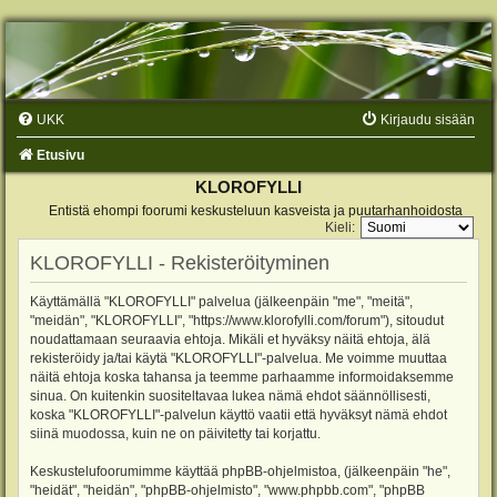
UKK
Kirjaudu sisään
Etusivu
KLOROFYLLI
Entistä ehompi foorumi keskusteluun kasveista ja puutarhanhoidosta
Kieli:
KLOROFYLLI - Rekisteröityminen
Käyttämällä "KLOROFYLLI" palvelua (jälkeenpäin "me", "meitä",
"meidän", "KLOROFYLLI", "https://www.klorofylli.com/forum"), sitoudut
noudattamaan seuraavia ehtoja. Mikäli et hyväksy näitä ehtoja, älä
rekisteröidy ja/tai käytä "KLOROFYLLI"-palvelua. Me voimme muuttaa
näitä ehtoja koska tahansa ja teemme parhaamme informoidaksemme
sinua. On kuitenkin suositeltavaa lukea nämä ehdot säännöllisesti,
koska "KLOROFYLLI"-palvelun käyttö vaatii että hyväksyt nämä ehdot
siinä muodossa, kuin ne on päivitetty tai korjattu.
Keskustelufoorumimme käyttää phpBB-ohjelmistoa, (jälkeenpäin "he",
"heidät", "heidän", "phpBB-ohjelmisto", "www.phpbb.com", "phpBB