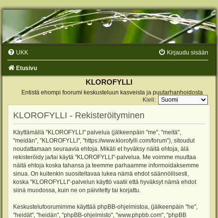
UKK
Kirjaudu sisään
Etusivu
KLOROFYLLI
Entistä ehompi foorumi keskusteluun kasveista ja puutarhanhoidosta
Kieli:
KLOROFYLLI - Rekisteröityminen
Käyttämällä "KLOROFYLLI" palvelua (jälkeenpäin "me", "meitä",
"meidän", "KLOROFYLLI", "https://www.klorofylli.com/forum"), sitoudut
noudattamaan seuraavia ehtoja. Mikäli et hyväksy näitä ehtoja, älä
rekisteröidy ja/tai käytä "KLOROFYLLI"-palvelua. Me voimme muuttaa
näitä ehtoja koska tahansa ja teemme parhaamme informoidaksemme
sinua. On kuitenkin suositeltavaa lukea nämä ehdot säännöllisesti,
koska "KLOROFYLLI"-palvelun käyttö vaatii että hyväksyt nämä ehdot
siinä muodossa, kuin ne on päivitetty tai korjattu.
Keskustelufoorumimme käyttää phpBB-ohjelmistoa, (jälkeenpäin "he",
"heidät", "heidän", "phpBB-ohjelmisto", "www.phpbb.com", "phpBB