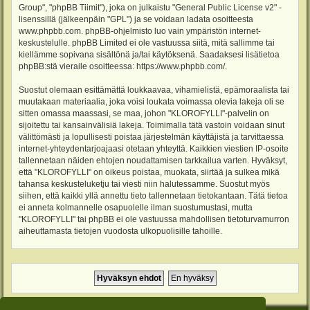
Group", "phpBB Tiimit"), joka on julkaistu "
General Public License v2
" -
lisenssillä (jälkeenpäin "GPL") ja se voidaan ladata osoitteesta
www.phpbb.com
. phpBB-ohjelmisto luo vain ympäristön internet-
keskustelulle. phpBB Limited ei ole vastuussa siitä, mitä sallimme tai
kiellämme sopivana sisältönä ja/tai käytöksenä. Saadaksesi lisätietoa
phpBB:stä vieraile osoitteessa:
https://www.phpbb.com/
.
Suostut olemaan esittämättä loukkaavaa, vihamielistä, epämoraalista tai
muutakaan materiaalia, joka voisi loukata voimassa olevia lakeja oli se
sitten omassa maassasi, se maa, johon "KLOROFYLLI"-palvelin on
sijoitettu tai kansainvälisiä lakeja. Toimimalla tätä vastoin voidaan sinut
välittömästi ja lopullisesti poistaa järjestelmän käyttäjistä ja tarvittaessa
internet-yhteydentarjoajaasi otetaan yhteyttä. Kaikkien viestien IP-osoite
tallennetaan näiden ehtojen noudattamisen tarkkailua varten. Hyväksyt,
että "KLOROFYLLI" on oikeus poistaa, muokata, siirtää ja sulkea mikä
tahansa keskusteluketju tai viesti niin halutessamme. Suostut myös
siihen, että kaikki yllä annettu tieto tallennetaan tietokantaan. Tätä tietoa
ei anneta kolmannelle osapuolelle ilman suostumustasi, mutta
"KLOROFYLLI" tai phpBB ei ole vastuussa mahdollisen tietoturvamurron
aiheuttamasta tietojen vuodosta ulkopuolisille tahoille.