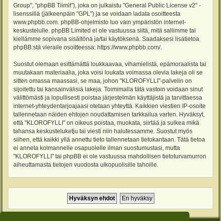
Group", "phpBB Tiimit"), joka on julkaistu "
General Public License v2
" -
lisenssillä (jälkeenpäin "GPL") ja se voidaan ladata osoitteesta
www.phpbb.com
. phpBB-ohjelmisto luo vain ympäristön internet-
keskustelulle. phpBB Limited ei ole vastuussa siitä, mitä sallimme tai
kiellämme sopivana sisältönä ja/tai käytöksenä. Saadaksesi lisätietoa
phpBB:stä vieraile osoitteessa:
https://www.phpbb.com/
.
Suostut olemaan esittämättä loukkaavaa, vihamielistä, epämoraalista tai
muutakaan materiaalia, joka voisi loukata voimassa olevia lakeja oli se
sitten omassa maassasi, se maa, johon "KLOROFYLLI"-palvelin on
sijoitettu tai kansainvälisiä lakeja. Toimimalla tätä vastoin voidaan sinut
välittömästi ja lopullisesti poistaa järjestelmän käyttäjistä ja tarvittaessa
internet-yhteydentarjoajaasi otetaan yhteyttä. Kaikkien viestien IP-osoite
tallennetaan näiden ehtojen noudattamisen tarkkailua varten. Hyväksyt,
että "KLOROFYLLI" on oikeus poistaa, muokata, siirtää ja sulkea mikä
tahansa keskusteluketju tai viesti niin halutessamme. Suostut myös
siihen, että kaikki yllä annettu tieto tallennetaan tietokantaan. Tätä tietoa
ei anneta kolmannelle osapuolelle ilman suostumustasi, mutta
"KLOROFYLLI" tai phpBB ei ole vastuussa mahdollisen tietoturvamurron
aiheuttamasta tietojen vuodosta ulkopuolisille tahoille.