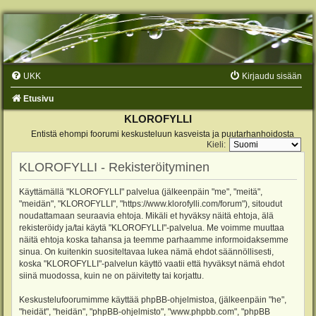
UKK
Kirjaudu sisään
Etusivu
KLOROFYLLI
Entistä ehompi foorumi keskusteluun kasveista ja puutarhanhoidosta
Kieli:
KLOROFYLLI - Rekisteröityminen
Käyttämällä "KLOROFYLLI" palvelua (jälkeenpäin "me", "meitä",
"meidän", "KLOROFYLLI", "https://www.klorofylli.com/forum"), sitoudut
noudattamaan seuraavia ehtoja. Mikäli et hyväksy näitä ehtoja, älä
rekisteröidy ja/tai käytä "KLOROFYLLI"-palvelua. Me voimme muuttaa
näitä ehtoja koska tahansa ja teemme parhaamme informoidaksemme
sinua. On kuitenkin suositeltavaa lukea nämä ehdot säännöllisesti,
koska "KLOROFYLLI"-palvelun käyttö vaatii että hyväksyt nämä ehdot
siinä muodossa, kuin ne on päivitetty tai korjattu.
Keskustelufoorumimme käyttää phpBB-ohjelmistoa, (jälkeenpäin "he",
"heidät", "heidän", "phpBB-ohjelmisto", "www.phpbb.com", "phpBB