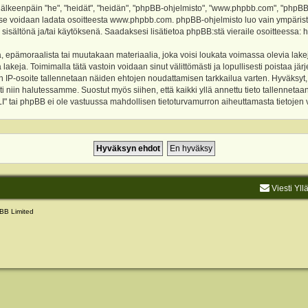
keenpäin "he", "heidät", "heidän", "phpBB-ohjelmisto", "www.phpbb.com", "phpBB Gr
a se voidaan ladata osoitteesta
www.phpbb.com
. phpBB-ohjelmisto luo vain ympärist
 sisältönä ja/tai käytöksenä. Saadaksesi lisätietoa phpBB:stä vieraile osoitteessa:
h
, epämoraalista tai muutakaan materiaalia, joka voisi loukata voimassa olevia lake
akeja. Toimimalla tätä vastoin voidaan sinut välittömästi ja lopullisesti poistaa järje
ien IP-osoite tallennetaan näiden ehtojen noudattamisen tarkkailua varten. Hyväksy
sti niin halutessamme. Suostut myös siihen, että kaikki yllä annettu tieto tallenneta
tai phpBB ei ole vastuussa mahdollisen tietoturvamurron aiheuttamasta tietojen vu
Viesti Yll
BB Limited