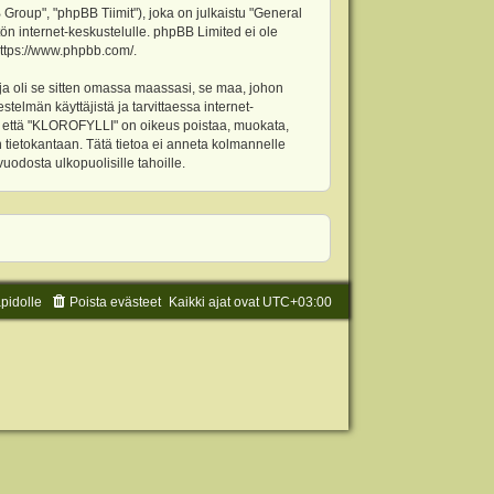
oup", "phpBB Tiimit"), joka on julkaistu "
General
ön internet-keskustelulle. phpBB Limited ei ole
ttps://www.phpbb.com/
.
ja oli se sitten omassa maassasi, se maa, johon
stelmän käyttäjistä ja tarvittaessa internet-
t, että "KLOROFYLLI" on oikeus poistaa, muokata,
an tietokantaan. Tätä tietoa ei anneta kolmannelle
odosta ulkopuolisille tahoille.
äpidolle
Poista evästeet
Kaikki ajat ovat
UTC+03:00