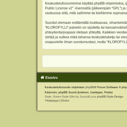
Keskustelufoorumimme käyttää phpBB-ohjelmistoa, (jäl
Public License v2
" -lisenssillä (jälkeenpäin "GPL") j
vastuussa siitä, mitä sallimme tai kiellämme sopivana
Suostut olemaan esittämättä loukkaavaa, vihamielistä
"KLOROFYLLI"-palvelin on sijoitettu tai kansainvälisiä l
yhteydentarjoajaasi otetaan yhteyttä. Kaikkien viest
siirtää ja sulkea mikä tahansa keskusteluketju tai vie
osapuolelle ilman suostumustasi, mutta "KLOROFYLLI" 
Etusivu
Keskustelufoorumin ohjelmisto
phpBB
® Forum Software © php
Käännös: phpBB Suomi (lurttinen, harritapio, Pettis)
Style: Green-Style-Slim by Joyce&Luna
phpBB-Style-Design
Yksityisyys
|
Ehdot