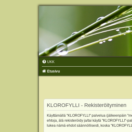
UKK
Etusivu
KLOROFYLLI - Rekisteröityminen
Käyttämällä "KLOROFYLLI" palvelua (jälkeenpäin "me",
ehtoja, älä rekisteröidy ja/tai käytä "KLOROFYLLI"
lukea nämä ehdot säännöllisesti, koska "KLOROFYLLI"-p