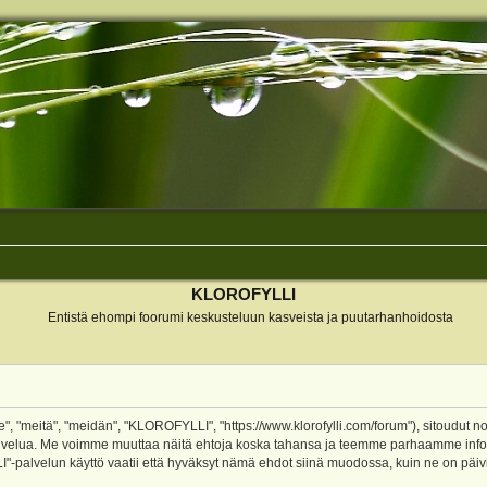
KLOROFYLLI
Entistä ehompi foorumi keskusteluun kasveista ja puutarhanhoidosta
 "meitä", "meidän", "KLOROFYLLI", "https://www.klorofylli.com/forum"), sitoudut n
-palvelua. Me voimme muuttaa näitä ehtoja koska tahansa ja teemme parhaamme inf
alvelun käyttö vaatii että hyväksyt nämä ehdot siinä muodossa, kuin ne on päivitet