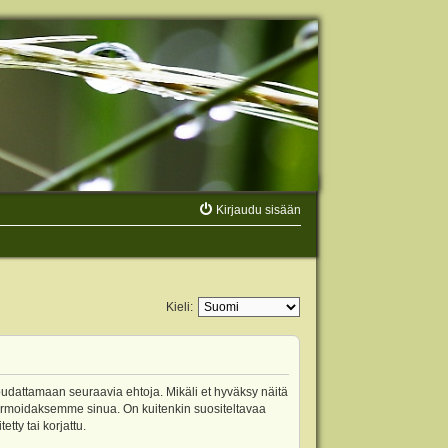
Kirjaudu sisään
Kieli:
oudattamaan seuraavia ehtoja. Mikäli et hyväksy näitä
ormoidaksemme sinua. On kuitenkin suositeltavaa
ty tai korjattu.