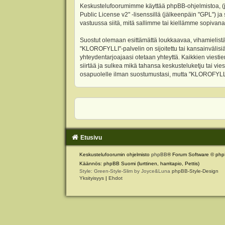
Keskustelufoorumimme käyttää phpBB-ohjelmistoa, (jäl
Public License v2
" -lisenssillä (jälkeenpäin "GPL") j
vastuussa siitä, mitä sallimme tai kiellämme sopivana
Suostut olemaan esittämättä loukkaavaa, vihamielistä
"KLOROFYLLI"-palvelin on sijoitettu tai kansainvälisiä l
yhteydentarjoajaasi otetaan yhteyttä. Kaikkien viest
siirtää ja sulkea mikä tahansa keskusteluketju tai vie
osapuolelle ilman suostumustasi, mutta "KLOROFYLLI" 
Etusivu
Keskustelufoorumin ohjelmisto
phpBB
® Forum Software © php
Käännös: phpBB Suomi (lurttinen, harritapio, Pettis)
Style: Green-Style-Slim by Joyce&Luna
phpBB-Style-Design
Yksityisyys
|
Ehdot