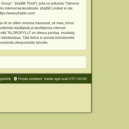
oup", "phpBB Tiimit"), joka on julkaistu "
General
ön internet-keskustelulle. phpBB Limited ei ole
ttps://www.phpbb.com/
.
ja oli se sitten omassa maassasi, se maa, johon
stelmän käyttäjistä ja tarvittaessa internet-
t, että "KLOROFYLLI" on oikeus poistaa, muokata,
an tietokantaan. Tätä tietoa ei anneta kolmannelle
odosta ulkopuolisille tahoille.
äpidolle
Poista evästeet
Kaikki ajat ovat
UTC+03:00