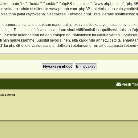
keenpäin "he", "heidät", "heidän", "phpBB-ohjelmisto", "www.phpbb.com", "phpBB Gr
a se voidaan ladata osoitteesta
www.phpbb.com
. phpBB-ohjelmisto luo vain ympärist
 sisältönä ja/tai käytöksenä. Saadaksesi lisätietoa phpBB:stä vieraile osoitteessa:
h
, epämoraalista tai muutakaan materiaalia, joka voisi loukata voimassa olevia lake
akeja. Toimimalla tätä vastoin voidaan sinut välittömästi ja lopullisesti poistaa järje
ien IP-osoite tallennetaan näiden ehtojen noudattamisen tarkkailua varten. Hyväksy
sti niin halutessamme. Suostut myös siihen, että kaikki yllä annettu tieto tallenneta
tai phpBB ei ole vastuussa mahdollisen tietoturvamurron aiheuttamasta tietojen vu
Viesti Yll
BB Limited