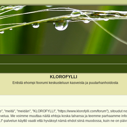
KLOROFYLLI
Entistä ehompi foorumi keskusteluun kasveista ja puutarhanhoidosta
 "meitä", "meidän", "KLOROFYLLI", "https://www.klorofylli.com/forum"), sitoudut n
-palvelua. Me voimme muuttaa näitä ehtoja koska tahansa ja teemme parhaamme inf
alvelun käyttö vaatii että hyväksyt nämä ehdot siinä muodossa, kuin ne on päivitet