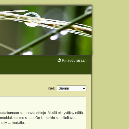
Kirjaudu sisään
Kieli:
oudattamaan seuraavia ehtoja. Mikäli et hyväksy näitä
ormoidaksemme sinua. On kuitenkin suositeltavaa
ty tai korjattu.