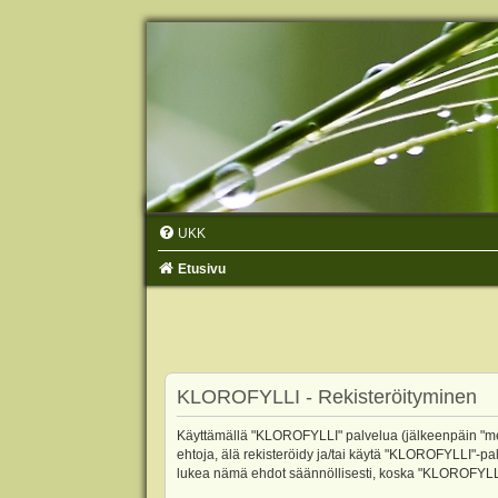
UKK
Etusivu
KLOROFYLLI - Rekisteröityminen
Käyttämällä "KLOROFYLLI" palvelua (jälkeenpäin "me",
ehtoja, älä rekisteröidy ja/tai käytä "KLOROFYLLI"
lukea nämä ehdot säännöllisesti, koska "KLOROFYLLI"-p