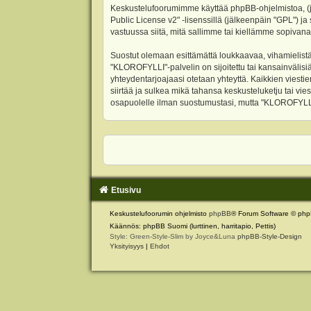
Keskustelufoorumimme käyttää phpBB-ohjelmistoa, (jäl
Public License v2
" -lisenssillä (jälkeenpäin "GPL") j
vastuussa siitä, mitä sallimme tai kiellämme sopivana
Suostut olemaan esittämättä loukkaavaa, vihamielistä
"KLOROFYLLI"-palvelin on sijoitettu tai kansainvälisiä l
yhteydentarjoajaasi otetaan yhteyttä. Kaikkien viest
siirtää ja sulkea mikä tahansa keskusteluketju tai vie
osapuolelle ilman suostumustasi, mutta "KLOROFYLLI" 
Etusivu
Keskustelufoorumin ohjelmisto
phpBB
® Forum Software © php
Käännös: phpBB Suomi (lurttinen, harritapio, Pettis)
Style: Green-Style-Slim by Joyce&Luna
phpBB-Style-Design
Yksityisyys
|
Ehdot