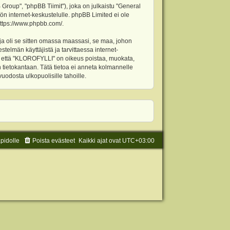
oup", "phpBB Tiimit"), joka on julkaistu "
General
ön internet-keskustelulle. phpBB Limited ei ole
ttps://www.phpbb.com/
.
ja oli se sitten omassa maassasi, se maa, johon
stelmän käyttäjistä ja tarvittaessa internet-
t, että "KLOROFYLLI" on oikeus poistaa, muokata,
an tietokantaan. Tätä tietoa ei anneta kolmannelle
odosta ulkopuolisille tahoille.
äpidolle
Poista evästeet
Kaikki ajat ovat
UTC+03:00