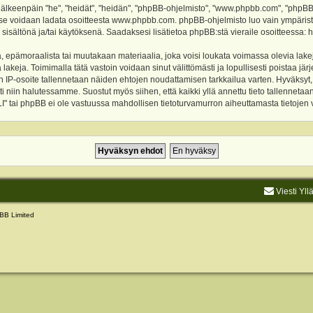
keenpäin "he", "heidät", "heidän", "phpBB-ohjelmisto", "www.phpbb.com", "phpBB Gr
a se voidaan ladata osoitteesta
www.phpbb.com
. phpBB-ohjelmisto luo vain ympärist
 sisältönä ja/tai käytöksenä. Saadaksesi lisätietoa phpBB:stä vieraile osoitteessa:
h
, epämoraalista tai muutakaan materiaalia, joka voisi loukata voimassa olevia lake
akeja. Toimimalla tätä vastoin voidaan sinut välittömästi ja lopullisesti poistaa järje
ien IP-osoite tallennetaan näiden ehtojen noudattamisen tarkkailua varten. Hyväksy
sti niin halutessamme. Suostut myös siihen, että kaikki yllä annettu tieto tallenneta
tai phpBB ei ole vastuussa mahdollisen tietoturvamurron aiheuttamasta tietojen vu
Viesti Yll
BB Limited