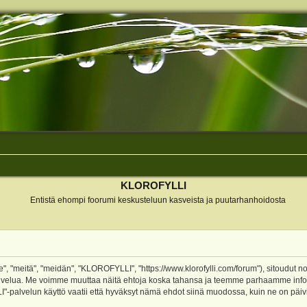
KLOROFYLLI
Entistä ehompi foorumi keskusteluun kasveista ja puutarhanhoidosta
 "meitä", "meidän", "KLOROFYLLI", "https://www.klorofylli.com/forum"), sitoudut n
-palvelua. Me voimme muuttaa näitä ehtoja koska tahansa ja teemme parhaamme inf
alvelun käyttö vaatii että hyväksyt nämä ehdot siinä muodossa, kuin ne on päivitet