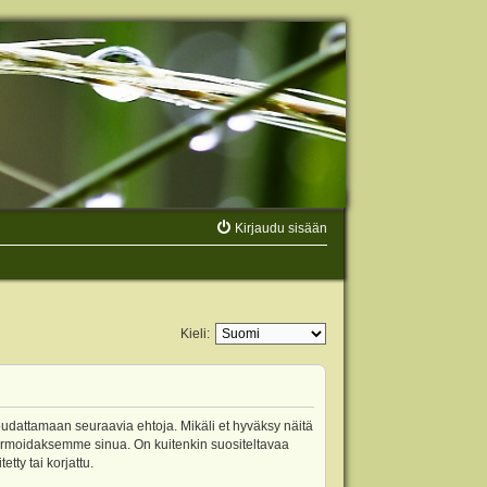
Kirjaudu sisään
Kieli:
oudattamaan seuraavia ehtoja. Mikäli et hyväksy näitä
ormoidaksemme sinua. On kuitenkin suositeltavaa
ty tai korjattu.