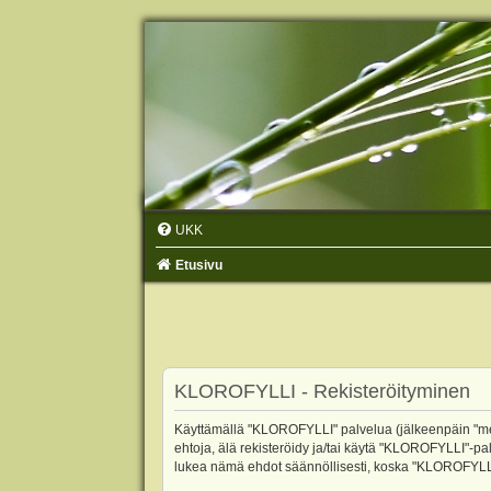
UKK
Etusivu
KLOROFYLLI - Rekisteröityminen
Käyttämällä "KLOROFYLLI" palvelua (jälkeenpäin "me",
ehtoja, älä rekisteröidy ja/tai käytä "KLOROFYLLI"
lukea nämä ehdot säännöllisesti, koska "KLOROFYLLI"-p