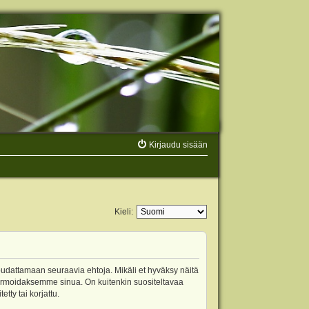
Kirjaudu sisään
Kieli:
oudattamaan seuraavia ehtoja. Mikäli et hyväksy näitä
ormoidaksemme sinua. On kuitenkin suositeltavaa
ty tai korjattu.