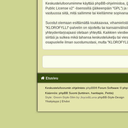
Keskustelufoorumimme käyttää phpBB-ohjelmistoa, (jäl
Public License v2
" -lisenssillä (jälkeenpäin "GPL") j
vastuussa siitä, mitä sallimme tai kiellämme sopivana
Suostut olemaan esittämättä loukkaavaa, vihamielistä
"KLOROFYLLI"-palvelin on sijoitettu tai kansainvälisiä l
yhteydentarjoajaasi otetaan yhteyttä. Kaikkien viest
siirtää ja sulkea mikä tahansa keskusteluketju tai vie
osapuolelle ilman suostumustasi, mutta "KLOROFYLLI" 
Etusivu
Keskustelufoorumin ohjelmisto
phpBB
® Forum Software © php
Käännös: phpBB Suomi (lurttinen, harritapio, Pettis)
Style: Green-Style-Slim by Joyce&Luna
phpBB-Style-Design
Yksityisyys
|
Ehdot