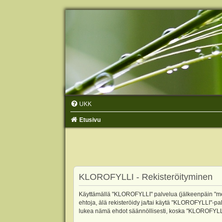
UKK
Etusivu
KLOROFYLLI - Rekisteröityminen
Käyttämällä "KLOROFYLLI" palvelua (jälkeenpäin "me",
ehtoja, älä rekisteröidy ja/tai käytä "KLOROFYLLI"
lukea nämä ehdot säännöllisesti, koska "KLOROFYLLI"-p