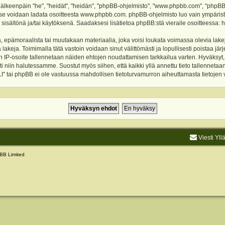
keenpäin "he", "heidät", "heidän", "phpBB-ohjelmisto", "www.phpbb.com", "phpBB Gr
a se voidaan ladata osoitteesta
www.phpbb.com
. phpBB-ohjelmisto luo vain ympärist
 sisältönä ja/tai käytöksenä. Saadaksesi lisätietoa phpBB:stä vieraile osoitteessa:
h
, epämoraalista tai muutakaan materiaalia, joka voisi loukata voimassa olevia lake
akeja. Toimimalla tätä vastoin voidaan sinut välittömästi ja lopullisesti poistaa järje
ien IP-osoite tallennetaan näiden ehtojen noudattamisen tarkkailua varten. Hyväksy
sti niin halutessamme. Suostut myös siihen, että kaikki yllä annettu tieto tallenneta
tai phpBB ei ole vastuussa mahdollisen tietoturvamurron aiheuttamasta tietojen vu
Viesti Yll
BB Limited