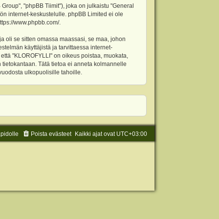
oup", "phpBB Tiimit"), joka on julkaistu "
General
ön internet-keskustelulle. phpBB Limited ei ole
ttps://www.phpbb.com/
.
ja oli se sitten omassa maassasi, se maa, johon
stelmän käyttäjistä ja tarvittaessa internet-
t, että "KLOROFYLLI" on oikeus poistaa, muokata,
an tietokantaan. Tätä tietoa ei anneta kolmannelle
odosta ulkopuolisille tahoille.
äpidolle
Poista evästeet
Kaikki ajat ovat
UTC+03:00