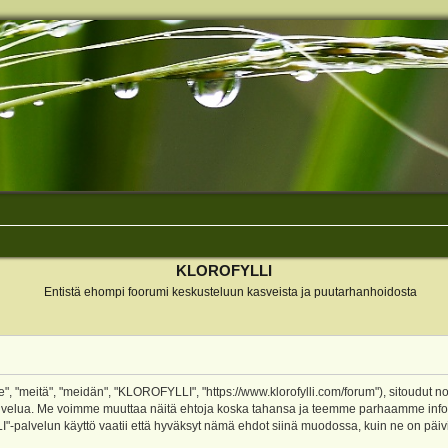
KLOROFYLLI
Entistä ehompi foorumi keskusteluun kasveista ja puutarhanhoidosta
 "meitä", "meidän", "KLOROFYLLI", "https://www.klorofylli.com/forum"), sitoudut n
-palvelua. Me voimme muuttaa näitä ehtoja koska tahansa ja teemme parhaamme inf
alvelun käyttö vaatii että hyväksyt nämä ehdot siinä muodossa, kuin ne on päivitet