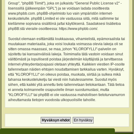
Group", "phpBB Tiimit"), joka on julkaistu "
General Public License v2
" -
lisenssillä (jälkeenpäin "GPL") ja se voidaan ladata osoitteesta
www.phpbb.com
. phpBB-ohjelmisto luo vain ympäristön internet-
keskustelulle. phpBB Limited ei ole vastuussa siitä, mitä sallimme tai
kiellämme sopivana sisältönä ja/tai käytöksenä. Saadaksesi lisätietoa
phpBB:stä vieraile osoitteessa:
https://www.phpbb.com/
.
Suostut olemaan esittämättä loukkaavaa, vihamielistä, epämoraalista tai
muutakaan materiaalia, joka voisi loukata voimassa olevia lakeja oli se
sitten omassa maassasi, se maa, johon "KLOROFYLLI"-palvelin on
sijoitettu tai kansainvälisiä lakeja. Toimimalla tätä vastoin voidaan sinut
välittömästi ja lopullisesti poistaa järjestelmän käyttäjistä ja tarvittaessa
internet-yhteydentarjoajaasi otetaan yhteyttä. Kaikkien viestien IP-osoite
tallennetaan näiden ehtojen noudattamisen tarkkailua varten. Hyväksyt,
että "KLOROFYLLI" on oikeus poistaa, muokata, siirtää ja sulkea mikä
tahansa keskusteluketju tai viesti niin halutessamme. Suostut myös
siihen, että kaikki yllä annettu tieto tallennetaan tietokantaan. Tätä tietoa
ei anneta kolmannelle osapuolelle ilman suostumustasi, mutta
"KLOROFYLLI" tai phpBB ei ole vastuussa mahdollisen tietoturvamurron
aiheuttamasta tietojen vuodosta ulkopuolisille tahoille.