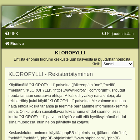
UKK
Kirjaudu sisään
Etusivu
KLOROFYLLI
Entistä ehompi foorumi keskusteluun kasveista ja puutarhanhoidosta
Kieli:
KLOROFYLLI - Rekisteröityminen
Käyttämällä "KLOROFYLLI" palvelua (jälkeenpäin "me", "meitä",
"meidän", "KLOROFYLLI", "https://www.klorofylli.com/forum"), sitoudut
noudattamaan seuraavia ehtoja. Mikäli et hyväksy näitä ehtoja, älä
rekisteröidy ja/tai käytä "KLOROFYLLI"-palvelua. Me voimme muuttaa
näitä ehtoja koska tahansa ja teemme parhaamme informoidaksemme
sinua. On kuitenkin suositeltavaa lukea nämä ehdot säännöllisesti,
koska "KLOROFYLLI"-palvelun käyttö vaatii että hyväksyt nämä ehdot
siinä muodossa, kuin ne on päivitetty tai korjattu.
Keskustelufoorumimme käyttää phpBB-ohjelmistoa, (jälkeenpäin "he",
"heidät", "heidän", "phpBB-ohjelmisto", "www.phpbb.com", "phpBB