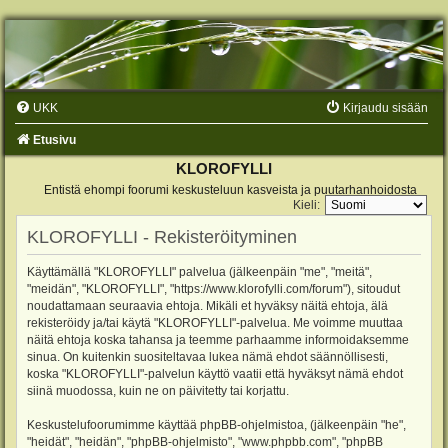
UKK
Kirjaudu sisään
Etusivu
KLOROFYLLI
Entistä ehompi foorumi keskusteluun kasveista ja puutarhanhoidosta
Kieli:
KLOROFYLLI - Rekisteröityminen
Käyttämällä "KLOROFYLLI" palvelua (jälkeenpäin "me", "meitä",
"meidän", "KLOROFYLLI", "https://www.klorofylli.com/forum"), sitoudut
noudattamaan seuraavia ehtoja. Mikäli et hyväksy näitä ehtoja, älä
rekisteröidy ja/tai käytä "KLOROFYLLI"-palvelua. Me voimme muuttaa
näitä ehtoja koska tahansa ja teemme parhaamme informoidaksemme
sinua. On kuitenkin suositeltavaa lukea nämä ehdot säännöllisesti,
koska "KLOROFYLLI"-palvelun käyttö vaatii että hyväksyt nämä ehdot
siinä muodossa, kuin ne on päivitetty tai korjattu.
Keskustelufoorumimme käyttää phpBB-ohjelmistoa, (jälkeenpäin "he",
"heidät", "heidän", "phpBB-ohjelmisto", "www.phpbb.com", "phpBB