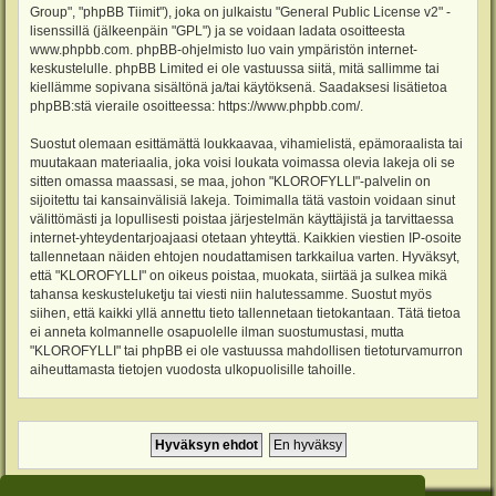
Group", "phpBB Tiimit"), joka on julkaistu "
General Public License v2
" -
lisenssillä (jälkeenpäin "GPL") ja se voidaan ladata osoitteesta
www.phpbb.com
. phpBB-ohjelmisto luo vain ympäristön internet-
keskustelulle. phpBB Limited ei ole vastuussa siitä, mitä sallimme tai
kiellämme sopivana sisältönä ja/tai käytöksenä. Saadaksesi lisätietoa
phpBB:stä vieraile osoitteessa:
https://www.phpbb.com/
.
Suostut olemaan esittämättä loukkaavaa, vihamielistä, epämoraalista tai
muutakaan materiaalia, joka voisi loukata voimassa olevia lakeja oli se
sitten omassa maassasi, se maa, johon "KLOROFYLLI"-palvelin on
sijoitettu tai kansainvälisiä lakeja. Toimimalla tätä vastoin voidaan sinut
välittömästi ja lopullisesti poistaa järjestelmän käyttäjistä ja tarvittaessa
internet-yhteydentarjoajaasi otetaan yhteyttä. Kaikkien viestien IP-osoite
tallennetaan näiden ehtojen noudattamisen tarkkailua varten. Hyväksyt,
että "KLOROFYLLI" on oikeus poistaa, muokata, siirtää ja sulkea mikä
tahansa keskusteluketju tai viesti niin halutessamme. Suostut myös
siihen, että kaikki yllä annettu tieto tallennetaan tietokantaan. Tätä tietoa
ei anneta kolmannelle osapuolelle ilman suostumustasi, mutta
"KLOROFYLLI" tai phpBB ei ole vastuussa mahdollisen tietoturvamurron
aiheuttamasta tietojen vuodosta ulkopuolisille tahoille.