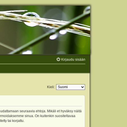
Kirjaudu sisään
Kieli:
oudattamaan seuraavia ehtoja. Mikäli et hyväksy näitä
ormoidaksemme sinua. On kuitenkin suositeltavaa
ty tai korjattu.