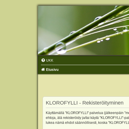
UKK
Etusivu
KLOROFYLLI - Rekisteröityminen
Käyttämällä "KLOROFYLLI" palvelua (jälkeenpäin "me",
ehtoja, älä rekisteröidy ja/tai käytä "KLOROFYLLI"
lukea nämä ehdot säännöllisesti, koska "KLOROFYLLI"-p