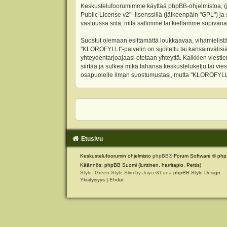
Keskustelufoorumimme käyttää phpBB-ohjelmistoa, (jäl
Public License v2
" -lisenssillä (jälkeenpäin "GPL") j
vastuussa siitä, mitä sallimme tai kiellämme sopivana
Suostut olemaan esittämättä loukkaavaa, vihamielistä
"KLOROFYLLI"-palvelin on sijoitettu tai kansainvälisiä l
yhteydentarjoajaasi otetaan yhteyttä. Kaikkien viest
siirtää ja sulkea mikä tahansa keskusteluketju tai vie
osapuolelle ilman suostumustasi, mutta "KLOROFYLLI" 
Etusivu
Keskustelufoorumin ohjelmisto
phpBB
® Forum Software © php
Käännös: phpBB Suomi (lurttinen, harritapio, Pettis)
Style: Green-Style-Slim by Joyce&Luna
phpBB-Style-Design
Yksityisyys
|
Ehdot