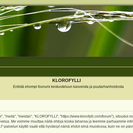
KLOROFYLLI
Entistä ehompi foorumi keskusteluun kasveista ja puutarhanhoidosta
 "meitä", "meidän", "KLOROFYLLI", "https://www.klorofylli.com/forum"), sitoudut n
-palvelua. Me voimme muuttaa näitä ehtoja koska tahansa ja teemme parhaamme inf
alvelun käyttö vaatii että hyväksyt nämä ehdot siinä muodossa, kuin ne on päivitet