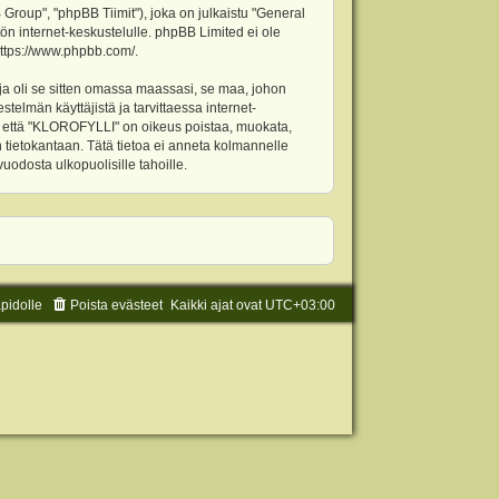
oup", "phpBB Tiimit"), joka on julkaistu "
General
ön internet-keskustelulle. phpBB Limited ei ole
ttps://www.phpbb.com/
.
ja oli se sitten omassa maassasi, se maa, johon
stelmän käyttäjistä ja tarvittaessa internet-
t, että "KLOROFYLLI" on oikeus poistaa, muokata,
an tietokantaan. Tätä tietoa ei anneta kolmannelle
odosta ulkopuolisille tahoille.
äpidolle
Poista evästeet
Kaikki ajat ovat
UTC+03:00