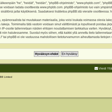
keenpäin "he", "heidät", "heidän", "phpBB-ohjelmisto", "www.phpbb.com", "phpBB Gr
a se voidaan ladata osoitteesta
www.phpbb.com
. phpBB-ohjelmisto luo vain ympärist
 sisältönä ja/tai käytöksenä. Saadaksesi lisätietoa phpBB:stä vieraile osoitteessa:
h
, epämoraalista tai muutakaan materiaalia, joka voisi loukata voimassa olevia lake
akeja. Toimimalla tätä vastoin voidaan sinut välittömästi ja lopullisesti poistaa järje
ien IP-osoite tallennetaan näiden ehtojen noudattamisen tarkkailua varten. Hyväksy
sti niin halutessamme. Suostut myös siihen, että kaikki yllä annettu tieto tallenneta
tai phpBB ei ole vastuussa mahdollisen tietoturvamurron aiheuttamasta tietojen vu
Viesti Yll
BB Limited