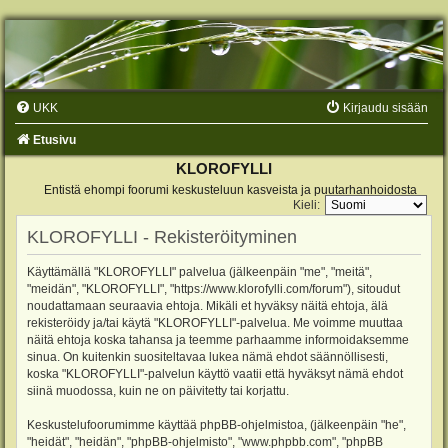
UKK
Kirjaudu sisään
Etusivu
KLOROFYLLI
Entistä ehompi foorumi keskusteluun kasveista ja puutarhanhoidosta
Kieli:
KLOROFYLLI - Rekisteröityminen
Käyttämällä "KLOROFYLLI" palvelua (jälkeenpäin "me", "meitä",
"meidän", "KLOROFYLLI", "https://www.klorofylli.com/forum"), sitoudut
noudattamaan seuraavia ehtoja. Mikäli et hyväksy näitä ehtoja, älä
rekisteröidy ja/tai käytä "KLOROFYLLI"-palvelua. Me voimme muuttaa
näitä ehtoja koska tahansa ja teemme parhaamme informoidaksemme
sinua. On kuitenkin suositeltavaa lukea nämä ehdot säännöllisesti,
koska "KLOROFYLLI"-palvelun käyttö vaatii että hyväksyt nämä ehdot
siinä muodossa, kuin ne on päivitetty tai korjattu.
Keskustelufoorumimme käyttää phpBB-ohjelmistoa, (jälkeenpäin "he",
"heidät", "heidän", "phpBB-ohjelmisto", "www.phpbb.com", "phpBB