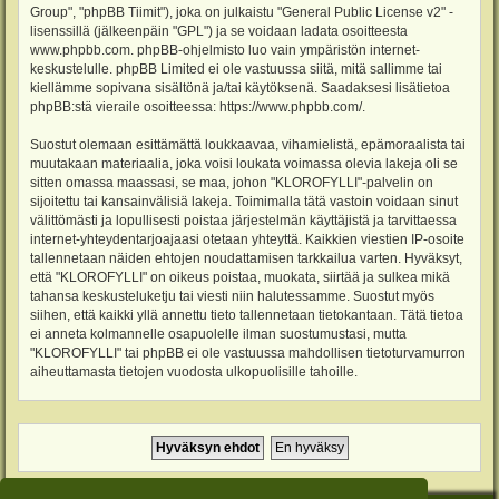
Group", "phpBB Tiimit"), joka on julkaistu "
General Public License v2
" -
lisenssillä (jälkeenpäin "GPL") ja se voidaan ladata osoitteesta
www.phpbb.com
. phpBB-ohjelmisto luo vain ympäristön internet-
keskustelulle. phpBB Limited ei ole vastuussa siitä, mitä sallimme tai
kiellämme sopivana sisältönä ja/tai käytöksenä. Saadaksesi lisätietoa
phpBB:stä vieraile osoitteessa:
https://www.phpbb.com/
.
Suostut olemaan esittämättä loukkaavaa, vihamielistä, epämoraalista tai
muutakaan materiaalia, joka voisi loukata voimassa olevia lakeja oli se
sitten omassa maassasi, se maa, johon "KLOROFYLLI"-palvelin on
sijoitettu tai kansainvälisiä lakeja. Toimimalla tätä vastoin voidaan sinut
välittömästi ja lopullisesti poistaa järjestelmän käyttäjistä ja tarvittaessa
internet-yhteydentarjoajaasi otetaan yhteyttä. Kaikkien viestien IP-osoite
tallennetaan näiden ehtojen noudattamisen tarkkailua varten. Hyväksyt,
että "KLOROFYLLI" on oikeus poistaa, muokata, siirtää ja sulkea mikä
tahansa keskusteluketju tai viesti niin halutessamme. Suostut myös
siihen, että kaikki yllä annettu tieto tallennetaan tietokantaan. Tätä tietoa
ei anneta kolmannelle osapuolelle ilman suostumustasi, mutta
"KLOROFYLLI" tai phpBB ei ole vastuussa mahdollisen tietoturvamurron
aiheuttamasta tietojen vuodosta ulkopuolisille tahoille.