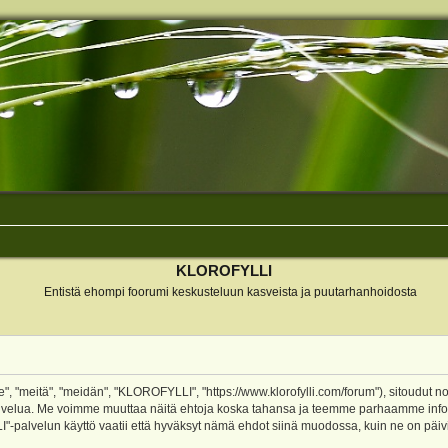
KLOROFYLLI
Entistä ehompi foorumi keskusteluun kasveista ja puutarhanhoidosta
 "meitä", "meidän", "KLOROFYLLI", "https://www.klorofylli.com/forum"), sitoudut n
-palvelua. Me voimme muuttaa näitä ehtoja koska tahansa ja teemme parhaamme inf
alvelun käyttö vaatii että hyväksyt nämä ehdot siinä muodossa, kuin ne on päivitet