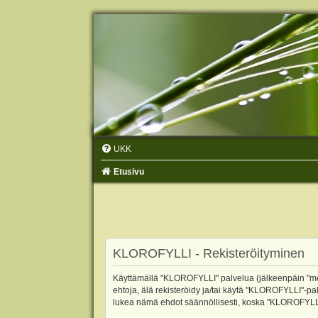
UKK
Etusivu
KLOROFYLLI - Rekisteröityminen
Käyttämällä "KLOROFYLLI" palvelua (jälkeenpäin "me",
ehtoja, älä rekisteröidy ja/tai käytä "KLOROFYLLI"
lukea nämä ehdot säännöllisesti, koska "KLOROFYLLI"-p