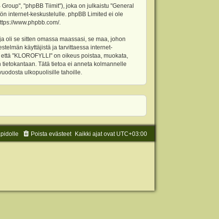
oup", "phpBB Tiimit"), joka on julkaistu "
General
ön internet-keskustelulle. phpBB Limited ei ole
ttps://www.phpbb.com/
.
ja oli se sitten omassa maassasi, se maa, johon
stelmän käyttäjistä ja tarvittaessa internet-
t, että "KLOROFYLLI" on oikeus poistaa, muokata,
an tietokantaan. Tätä tietoa ei anneta kolmannelle
odosta ulkopuolisille tahoille.
äpidolle
Poista evästeet
Kaikki ajat ovat
UTC+03:00