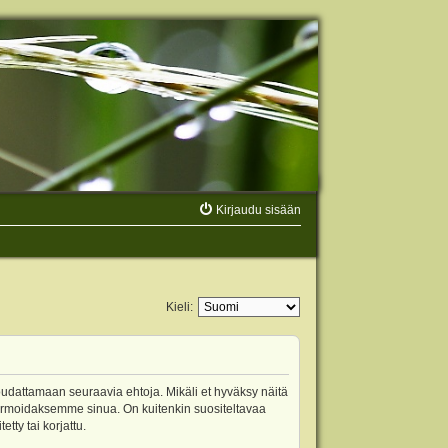
Kirjaudu sisään
Kieli:
oudattamaan seuraavia ehtoja. Mikäli et hyväksy näitä
ormoidaksemme sinua. On kuitenkin suositeltavaa
ty tai korjattu.