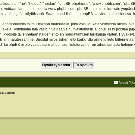
keenpäin "he", "heidät", "heidän", "phpBB-ohjelmisto", "www.phpbb.com", "phpBB Gr
a se voidaan ladata osoitteesta
www.phpbb.com
. phpBB-ohjelmisto luo vain ympärist
 sisältönä ja/tai käytöksenä. Saadaksesi lisätietoa phpBB:stä vieraile osoitteessa:
h
, epämoraalista tai muutakaan materiaalia, joka voisi loukata voimassa olevia lake
akeja. Toimimalla tätä vastoin voidaan sinut välittömästi ja lopullisesti poistaa järje
ien IP-osoite tallennetaan näiden ehtojen noudattamisen tarkkailua varten. Hyväksy
sti niin halutessamme. Suostut myös siihen, että kaikki yllä annettu tieto tallenneta
tai phpBB ei ole vastuussa mahdollisen tietoturvamurron aiheuttamasta tietojen vu
Viesti Yll
BB Limited