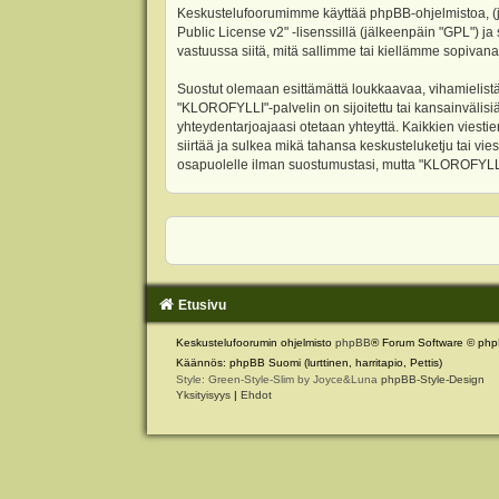
Keskustelufoorumimme käyttää phpBB-ohjelmistoa, (jäl
Public License v2
" -lisenssillä (jälkeenpäin "GPL") j
vastuussa siitä, mitä sallimme tai kiellämme sopivana
Suostut olemaan esittämättä loukkaavaa, vihamielistä
"KLOROFYLLI"-palvelin on sijoitettu tai kansainvälisiä l
yhteydentarjoajaasi otetaan yhteyttä. Kaikkien viest
siirtää ja sulkea mikä tahansa keskusteluketju tai vie
osapuolelle ilman suostumustasi, mutta "KLOROFYLLI" 
Etusivu
Keskustelufoorumin ohjelmisto
phpBB
® Forum Software © php
Käännös: phpBB Suomi (lurttinen, harritapio, Pettis)
Style: Green-Style-Slim by Joyce&Luna
phpBB-Style-Design
Yksityisyys
|
Ehdot