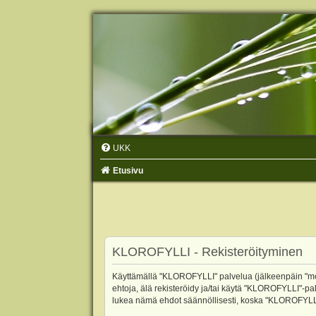
UKK
Etusivu
KLOROFYLLI - Rekisteröityminen
Käyttämällä "KLOROFYLLI" palvelua (jälkeenpäin "me",
ehtoja, älä rekisteröidy ja/tai käytä "KLOROFYLLI"
lukea nämä ehdot säännöllisesti, koska "KLOROFYLLI"-p