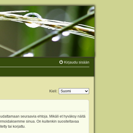
Kirjaudu sisään
Kieli:
oudattamaan seuraavia ehtoja. Mikäli et hyväksy näitä
ormoidaksemme sinua. On kuitenkin suositeltavaa
ty tai korjattu.