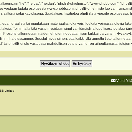
keenpäin "he", "heidät", "heidän", "phpBB-ohjelmisto", "www.phpbb.com", "phpBB Gr
a se voidaan ladata osoitteesta
www.phpbb.com
. phpBB-ohjelmisto luo vain ympärist
 sisältönä ja/tai käytöksenä. Saadaksesi lisätietoa phpBB:stä vieraile osoitteessa:
h
, epämoraalista tai muutakaan materiaalia, joka voisi loukata voimassa olevia lake
akeja. Toimimalla tätä vastoin voidaan sinut välittömästi ja lopullisesti poistaa järje
ien IP-osoite tallennetaan näiden ehtojen noudattamisen tarkkailua varten. Hyväksy
sti niin halutessamme. Suostut myös siihen, että kaikki yllä annettu tieto tallenneta
tai phpBB ei ole vastuussa mahdollisen tietoturvamurron aiheuttamasta tietojen vu
Viesti Yll
BB Limited