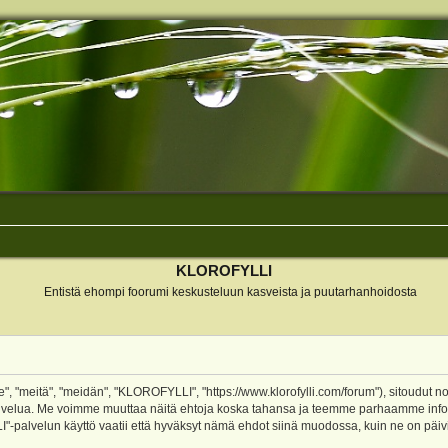
KLOROFYLLI
Entistä ehompi foorumi keskusteluun kasveista ja puutarhanhoidosta
 "meitä", "meidän", "KLOROFYLLI", "https://www.klorofylli.com/forum"), sitoudut n
-palvelua. Me voimme muuttaa näitä ehtoja koska tahansa ja teemme parhaamme inf
alvelun käyttö vaatii että hyväksyt nämä ehdot siinä muodossa, kuin ne on päivitet