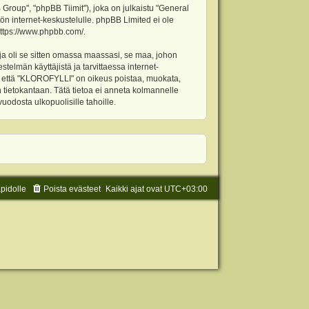
oup", "phpBB Tiimit"), joka on julkaistu "
General
ön internet-keskustelulle. phpBB Limited ei ole
ttps://www.phpbb.com/
.
ja oli se sitten omassa maassasi, se maa, johon
stelmän käyttäjistä ja tarvittaessa internet-
t, että "KLOROFYLLI" on oikeus poistaa, muokata,
an tietokantaan. Tätä tietoa ei anneta kolmannelle
odosta ulkopuolisille tahoille.
äpidolle
Poista evästeet
Kaikki ajat ovat
UTC+03:00