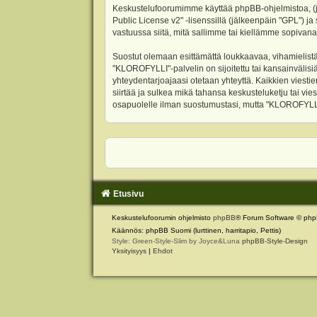
Keskustelufoorumimme käyttää phpBB-ohjelmistoa, (jäl
Public License v2
" -lisenssillä (jälkeenpäin "GPL") j
vastuussa siitä, mitä sallimme tai kiellämme sopivana
Suostut olemaan esittämättä loukkaavaa, vihamielistä
"KLOROFYLLI"-palvelin on sijoitettu tai kansainvälisiä l
yhteydentarjoajaasi otetaan yhteyttä. Kaikkien viest
siirtää ja sulkea mikä tahansa keskusteluketju tai vie
osapuolelle ilman suostumustasi, mutta "KLOROFYLLI" 
Etusivu
Keskustelufoorumin ohjelmisto
phpBB
® Forum Software © php
Käännös: phpBB Suomi (lurttinen, harritapio, Pettis)
Style: Green-Style-Slim by Joyce&Luna
phpBB-Style-Design
Yksityisyys
|
Ehdot