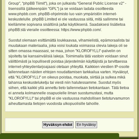
Group", "phpBB Tiimit"), joka on julkaistu "
General Public License v2
" -
lisenssillä (jälkeenpäin "GPL") ja se voidaan ladata osoitteesta
www.phpbb.com
. phpBB-ohjelmisto luo vain ympäristön internet-
keskustelulle. phpBB Limited ei ole vastuussa siitä, mitä sallimme tai
kiellämme sopivana sisältönä ja/tai käytöksenä. Saadaksesi lisätietoa
phpBB:stä vieraile osoitteessa:
https://www.phpbb.com/
.
Suostut olemaan esittämättä loukkaavaa, vihamielistä, epämoraalista tai
muutakaan materiaalia, joka voisi loukata voimassa olevia lakeja oli se
sitten omassa maassasi, se maa, johon "KLOROFYLLI"-palvelin on
sijoitettu tai kansainvälisiä lakeja. Toimimalla tätä vastoin voidaan sinut
välittömästi ja lopullisesti poistaa järjestelmän käyttäjistä ja tarvittaessa
internet-yhteydentarjoajaasi otetaan yhteyttä. Kaikkien viestien IP-osoite
tallennetaan näiden ehtojen noudattamisen tarkkailua varten. Hyväksyt,
että "KLOROFYLLI" on oikeus poistaa, muokata, siirtää ja sulkea mikä
tahansa keskusteluketju tai viesti niin halutessamme. Suostut myös
siihen, että kaikki yllä annettu tieto tallennetaan tietokantaan. Tätä tietoa
ei anneta kolmannelle osapuolelle ilman suostumustasi, mutta
"KLOROFYLLI" tai phpBB ei ole vastuussa mahdollisen tietoturvamurron
aiheuttamasta tietojen vuodosta ulkopuolisille tahoille.