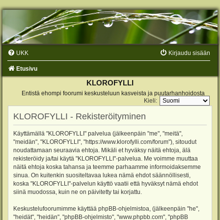
UKK
Kirjaudu sisään
Etusivu
KLOROFYLLI
Entistä ehompi foorumi keskusteluun kasveista ja puutarhanhoidosta
Kieli:
KLOROFYLLI - Rekisteröityminen
Käyttämällä "KLOROFYLLI" palvelua (jälkeenpäin "me", "meitä",
"meidän", "KLOROFYLLI", "https://www.klorofylli.com/forum"), sitoudut
noudattamaan seuraavia ehtoja. Mikäli et hyväksy näitä ehtoja, älä
rekisteröidy ja/tai käytä "KLOROFYLLI"-palvelua. Me voimme muuttaa
näitä ehtoja koska tahansa ja teemme parhaamme informoidaksemme
sinua. On kuitenkin suositeltavaa lukea nämä ehdot säännöllisesti,
koska "KLOROFYLLI"-palvelun käyttö vaatii että hyväksyt nämä ehdot
siinä muodossa, kuin ne on päivitetty tai korjattu.
Keskustelufoorumimme käyttää phpBB-ohjelmistoa, (jälkeenpäin "he",
"heidät", "heidän", "phpBB-ohjelmisto", "www.phpbb.com", "phpBB