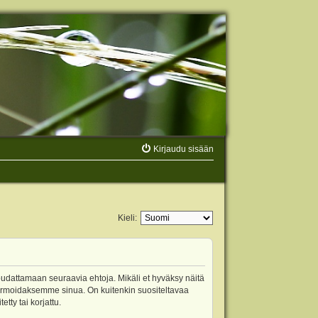
Kirjaudu sisään
Kieli:
oudattamaan seuraavia ehtoja. Mikäli et hyväksy näitä
ormoidaksemme sinua. On kuitenkin suositeltavaa
ty tai korjattu.