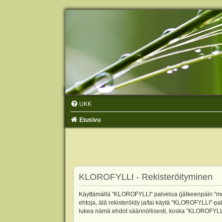
UKK
Etusivu
KLOROFYLLI - Rekisteröityminen
Käyttämällä "KLOROFYLLI" palvelua (jälkeenpäin "me",
ehtoja, älä rekisteröidy ja/tai käytä "KLOROFYLLI"
lukea nämä ehdot säännöllisesti, koska "KLOROFYLLI"-p