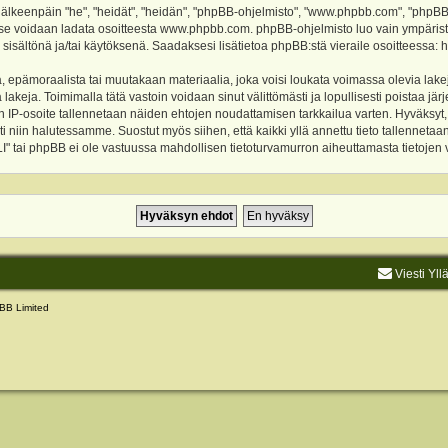
keenpäin "he", "heidät", "heidän", "phpBB-ohjelmisto", "www.phpbb.com", "phpBB Gr
a se voidaan ladata osoitteesta
www.phpbb.com
. phpBB-ohjelmisto luo vain ympärist
 sisältönä ja/tai käytöksenä. Saadaksesi lisätietoa phpBB:stä vieraile osoitteessa:
h
, epämoraalista tai muutakaan materiaalia, joka voisi loukata voimassa olevia lake
akeja. Toimimalla tätä vastoin voidaan sinut välittömästi ja lopullisesti poistaa järje
ien IP-osoite tallennetaan näiden ehtojen noudattamisen tarkkailua varten. Hyväksy
sti niin halutessamme. Suostut myös siihen, että kaikki yllä annettu tieto tallenneta
tai phpBB ei ole vastuussa mahdollisen tietoturvamurron aiheuttamasta tietojen vu
Viesti Yll
BB Limited