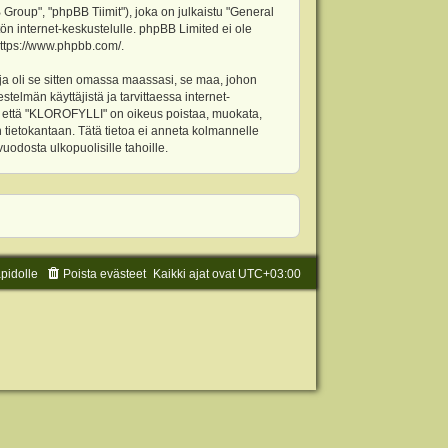
oup", "phpBB Tiimit"), joka on julkaistu "
General
ön internet-keskustelulle. phpBB Limited ei ole
ttps://www.phpbb.com/
.
ja oli se sitten omassa maassasi, se maa, johon
stelmän käyttäjistä ja tarvittaessa internet-
t, että "KLOROFYLLI" on oikeus poistaa, muokata,
an tietokantaan. Tätä tietoa ei anneta kolmannelle
odosta ulkopuolisille tahoille.
äpidolle
Poista evästeet
Kaikki ajat ovat
UTC+03:00