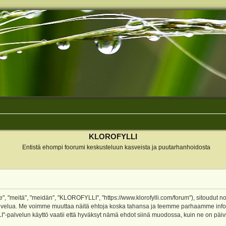
KLOROFYLLI
Entistä ehompi foorumi keskusteluun kasveista ja puutarhanhoidosta
 "meitä", "meidän", "KLOROFYLLI", "https://www.klorofylli.com/forum"), sitoudut n
-palvelua. Me voimme muuttaa näitä ehtoja koska tahansa ja teemme parhaamme inf
alvelun käyttö vaatii että hyväksyt nämä ehdot siinä muodossa, kuin ne on päivitet