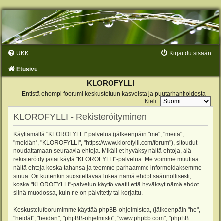
UKK
Kirjaudu sisään
Etusivu
KLOROFYLLI
Entistä ehompi foorumi keskusteluun kasveista ja puutarhanhoidosta
Kieli:
KLOROFYLLI - Rekisteröityminen
Käyttämällä "KLOROFYLLI" palvelua (jälkeenpäin "me", "meitä",
"meidän", "KLOROFYLLI", "https://www.klorofylli.com/forum"), sitoudut
noudattamaan seuraavia ehtoja. Mikäli et hyväksy näitä ehtoja, älä
rekisteröidy ja/tai käytä "KLOROFYLLI"-palvelua. Me voimme muuttaa
näitä ehtoja koska tahansa ja teemme parhaamme informoidaksemme
sinua. On kuitenkin suositeltavaa lukea nämä ehdot säännöllisesti,
koska "KLOROFYLLI"-palvelun käyttö vaatii että hyväksyt nämä ehdot
siinä muodossa, kuin ne on päivitetty tai korjattu.
Keskustelufoorumimme käyttää phpBB-ohjelmistoa, (jälkeenpäin "he",
"heidät", "heidän", "phpBB-ohjelmisto", "www.phpbb.com", "phpBB