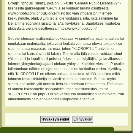
Group", "phpBB Tiimit"), joka on julkaistu "
General Public License v2
" -
lisenssillä (jälkeenpäin "GPL") ja se voidaan ladata osoitteesta
www.phpbb.com
. phpBB-ohjelmisto luo vain ympäristön internet-
keskustelulle. phpBB Limited ei ole vastuussa siitä, mitä sallimme tai
kiellämme sopivana sisältönä ja/tai käytöksenä. Saadaksesi lisätietoa
phpBB:stä vieraile osoitteessa:
https://www.phpbb.com/
.
Suostut olemaan esittämättä loukkaavaa, vihamielistä, epämoraalista tai
muutakaan materiaalia, joka voisi loukata voimassa olevia lakeja oli se
sitten omassa maassasi, se maa, johon "KLOROFYLLI"-palvelin on
sijoitettu tai kansainvälisiä lakeja. Toimimalla tätä vastoin voidaan sinut
välittömästi ja lopullisesti poistaa järjestelmän käyttäjistä ja tarvittaessa
internet-yhteydentarjoajaasi otetaan yhteyttä. Kaikkien viestien IP-osoite
tallennetaan näiden ehtojen noudattamisen tarkkailua varten. Hyväksyt,
että "KLOROFYLLI" on oikeus poistaa, muokata, siirtää ja sulkea mikä
tahansa keskusteluketju tai viesti niin halutessamme. Suostut myös
siihen, että kaikki yllä annettu tieto tallennetaan tietokantaan. Tätä tietoa
ei anneta kolmannelle osapuolelle ilman suostumustasi, mutta
"KLOROFYLLI" tai phpBB ei ole vastuussa mahdollisen tietoturvamurron
aiheuttamasta tietojen vuodosta ulkopuolisille tahoille.