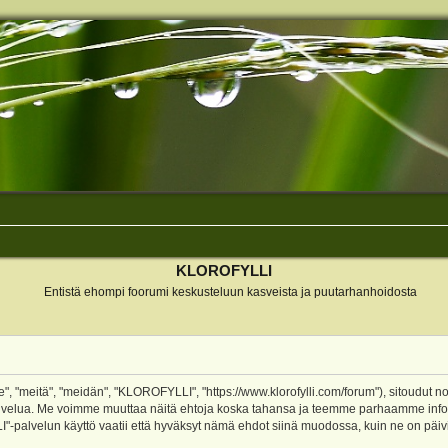
KLOROFYLLI
Entistä ehompi foorumi keskusteluun kasveista ja puutarhanhoidosta
 "meitä", "meidän", "KLOROFYLLI", "https://www.klorofylli.com/forum"), sitoudut n
-palvelua. Me voimme muuttaa näitä ehtoja koska tahansa ja teemme parhaamme inf
alvelun käyttö vaatii että hyväksyt nämä ehdot siinä muodossa, kuin ne on päivitet