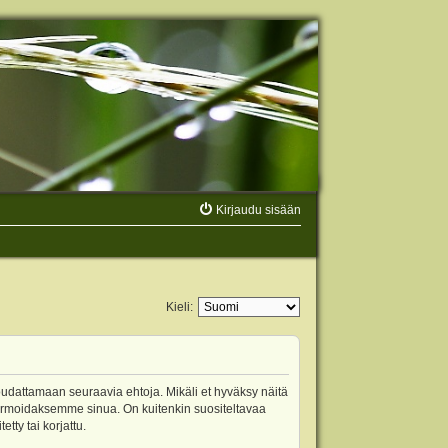
Kirjaudu sisään
Kieli:
oudattamaan seuraavia ehtoja. Mikäli et hyväksy näitä
ormoidaksemme sinua. On kuitenkin suositeltavaa
ty tai korjattu.