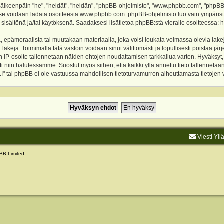
keenpäin "he", "heidät", "heidän", "phpBB-ohjelmisto", "www.phpbb.com", "phpBB Gr
a se voidaan ladata osoitteesta
www.phpbb.com
. phpBB-ohjelmisto luo vain ympärist
 sisältönä ja/tai käytöksenä. Saadaksesi lisätietoa phpBB:stä vieraile osoitteessa:
h
, epämoraalista tai muutakaan materiaalia, joka voisi loukata voimassa olevia lake
akeja. Toimimalla tätä vastoin voidaan sinut välittömästi ja lopullisesti poistaa järje
ien IP-osoite tallennetaan näiden ehtojen noudattamisen tarkkailua varten. Hyväksy
sti niin halutessamme. Suostut myös siihen, että kaikki yllä annettu tieto tallenneta
tai phpBB ei ole vastuussa mahdollisen tietoturvamurron aiheuttamasta tietojen vu
Viesti Yll
BB Limited