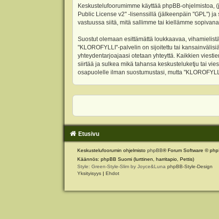
Keskustelufoorumimme käyttää phpBB-ohjelmistoa, (jäl
Public License v2
" -lisenssillä (jälkeenpäin "GPL") j
vastuussa siitä, mitä sallimme tai kiellämme sopivana
Suostut olemaan esittämättä loukkaavaa, vihamielistä
"KLOROFYLLI"-palvelin on sijoitettu tai kansainvälisiä l
yhteydentarjoajaasi otetaan yhteyttä. Kaikkien viest
siirtää ja sulkea mikä tahansa keskusteluketju tai vie
osapuolelle ilman suostumustasi, mutta "KLOROFYLLI" 
Etusivu
Keskustelufoorumin ohjelmisto
phpBB
® Forum Software © php
Käännös: phpBB Suomi (lurttinen, harritapio, Pettis)
Style: Green-Style-Slim by Joyce&Luna
phpBB-Style-Design
Yksityisyys
|
Ehdot