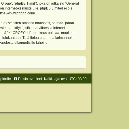
oup", "phpBB Tiimit"), joka on julkaistu "
General
ön internet-keskustelulle. phpBB Limited ei ole
ttps://www.phpbb.com/
.
ja oli se sitten omassa maassasi, se maa, johon
stelmän käyttäjistä ja tarvittaessa internet-
t, että "KLOROFYLLI" on oikeus poistaa, muokata,
an tietokantaan. Tätä tietoa ei anneta kolmannelle
odosta ulkopuolisille tahoille.
äpidolle
Poista evästeet
Kaikki ajat ovat
UTC+03:00