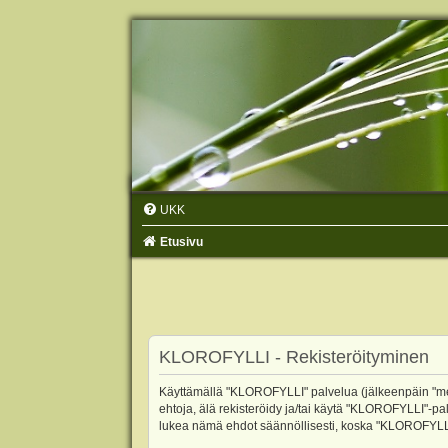
UKK
Etusivu
KLOROFYLLI - Rekisteröityminen
Käyttämällä "KLOROFYLLI" palvelua (jälkeenpäin "me",
ehtoja, älä rekisteröidy ja/tai käytä "KLOROFYLLI"
lukea nämä ehdot säännöllisesti, koska "KLOROFYLLI"-p