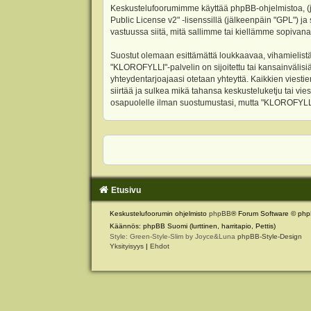
Keskustelufoorumimme käyttää phpBB-ohjelmistoa, (jäl
Public License v2
" -lisenssillä (jälkeenpäin "GPL") j
vastuussa siitä, mitä sallimme tai kiellämme sopivana
Suostut olemaan esittämättä loukkaavaa, vihamielistä
"KLOROFYLLI"-palvelin on sijoitettu tai kansainvälisiä l
yhteydentarjoajaasi otetaan yhteyttä. Kaikkien viest
siirtää ja sulkea mikä tahansa keskusteluketju tai vie
osapuolelle ilman suostumustasi, mutta "KLOROFYLLI" 
Etusivu
Keskustelufoorumin ohjelmisto
phpBB
® Forum Software © php
Käännös: phpBB Suomi (lurttinen, harritapio, Pettis)
Style: Green-Style-Slim by Joyce&Luna
phpBB-Style-Design
Yksityisyys
|
Ehdot