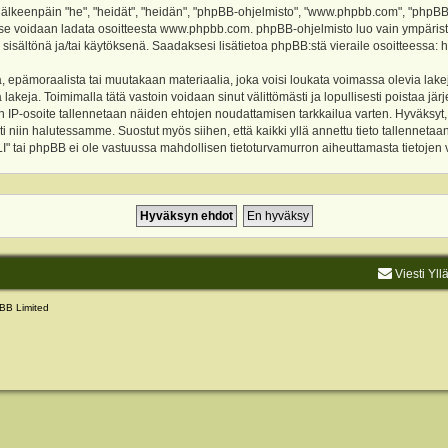
keenpäin "he", "heidät", "heidän", "phpBB-ohjelmisto", "www.phpbb.com", "phpBB Gr
a se voidaan ladata osoitteesta
www.phpbb.com
. phpBB-ohjelmisto luo vain ympärist
 sisältönä ja/tai käytöksenä. Saadaksesi lisätietoa phpBB:stä vieraile osoitteessa:
h
, epämoraalista tai muutakaan materiaalia, joka voisi loukata voimassa olevia lake
akeja. Toimimalla tätä vastoin voidaan sinut välittömästi ja lopullisesti poistaa järje
ien IP-osoite tallennetaan näiden ehtojen noudattamisen tarkkailua varten. Hyväksy
sti niin halutessamme. Suostut myös siihen, että kaikki yllä annettu tieto tallenneta
tai phpBB ei ole vastuussa mahdollisen tietoturvamurron aiheuttamasta tietojen vu
Viesti Yll
BB Limited