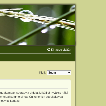
Kirjaudu sisään
Kieli:
oudattamaan seuraavia ehtoja. Mikäli et hyväksy näitä
ormoidaksemme sinua. On kuitenkin suositeltavaa
ty tai korjattu.