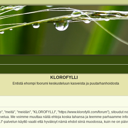
KLOROFYLLI
Entistä ehompi foorumi keskusteluun kasveista ja puutarhanhoidosta
 "meitä", "meidän", "KLOROFYLLI", "https://www.klorofylli.com/forum"), sitoudut n
-palvelua. Me voimme muuttaa näitä ehtoja koska tahansa ja teemme parhaamme inf
alvelun käyttö vaatii että hyväksyt nämä ehdot siinä muodossa, kuin ne on päivitet