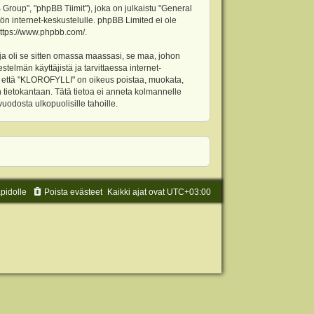
oup", "phpBB Tiimit"), joka on julkaistu "
General
ön internet-keskustelulle. phpBB Limited ei ole
ttps://www.phpbb.com/
.
ja oli se sitten omassa maassasi, se maa, johon
stelmän käyttäjistä ja tarvittaessa internet-
t, että "KLOROFYLLI" on oikeus poistaa, muokata,
an tietokantaan. Tätä tietoa ei anneta kolmannelle
odosta ulkopuolisille tahoille.
äpidolle
Poista evästeet
Kaikki ajat ovat
UTC+03:00