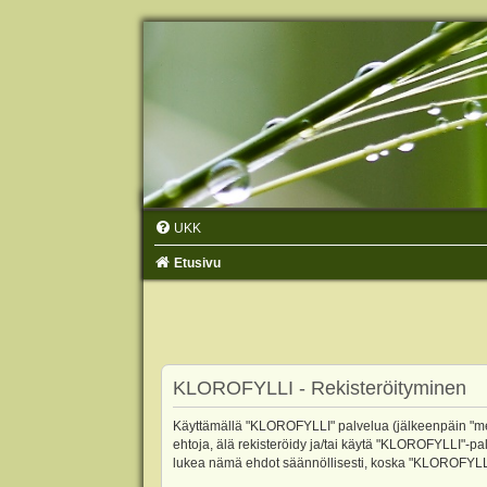
UKK
Etusivu
KLOROFYLLI - Rekisteröityminen
Käyttämällä "KLOROFYLLI" palvelua (jälkeenpäin "me",
ehtoja, älä rekisteröidy ja/tai käytä "KLOROFYLLI"
lukea nämä ehdot säännöllisesti, koska "KLOROFYLLI"-p