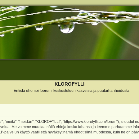
KLOROFYLLI
Entistä ehompi foorumi keskusteluun kasveista ja puutarhanhoidosta
 "meitä", "meidän", "KLOROFYLLI", "https://www.klorofylli.com/forum"), sitoudut n
-palvelua. Me voimme muuttaa näitä ehtoja koska tahansa ja teemme parhaamme inf
alvelun käyttö vaatii että hyväksyt nämä ehdot siinä muodossa, kuin ne on päivitet