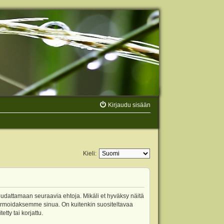
Kirjaudu sisään
Kieli:
oudattamaan seuraavia ehtoja. Mikäli et hyväksy näitä
ormoidaksemme sinua. On kuitenkin suositeltavaa
ty tai korjattu.