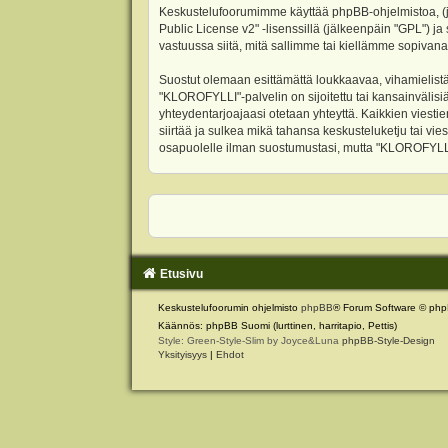
Keskustelufoorumimme käyttää phpBB-ohjelmistoa, (jäl
Public License v2
" -lisenssillä (jälkeenpäin "GPL") j
vastuussa siitä, mitä sallimme tai kiellämme sopivana
Suostut olemaan esittämättä loukkaavaa, vihamielistä
"KLOROFYLLI"-palvelin on sijoitettu tai kansainvälisiä l
yhteydentarjoajaasi otetaan yhteyttä. Kaikkien viest
siirtää ja sulkea mikä tahansa keskusteluketju tai vie
osapuolelle ilman suostumustasi, mutta "KLOROFYLLI" 
Etusivu
Keskustelufoorumin ohjelmisto
phpBB
® Forum Software © php
Käännös: phpBB Suomi (lurttinen, harritapio, Pettis)
Style: Green-Style-Slim by Joyce&Luna
phpBB-Style-Design
Yksityisyys
|
Ehdot