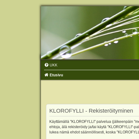
UKK
Etusivu
KLOROFYLLI - Rekisteröityminen
Käyttämällä "KLOROFYLLI" palvelua (jälkeenpäin "me",
ehtoja, älä rekisteröidy ja/tai käytä "KLOROFYLLI"
lukea nämä ehdot säännöllisesti, koska "KLOROFYLLI"-p