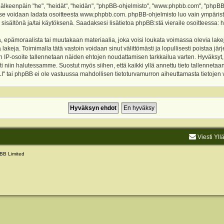
keenpäin "he", "heidät", "heidän", "phpBB-ohjelmisto", "www.phpbb.com", "phpBB Gr
a se voidaan ladata osoitteesta
www.phpbb.com
. phpBB-ohjelmisto luo vain ympärist
 sisältönä ja/tai käytöksenä. Saadaksesi lisätietoa phpBB:stä vieraile osoitteessa:
h
, epämoraalista tai muutakaan materiaalia, joka voisi loukata voimassa olevia lake
akeja. Toimimalla tätä vastoin voidaan sinut välittömästi ja lopullisesti poistaa järje
ien IP-osoite tallennetaan näiden ehtojen noudattamisen tarkkailua varten. Hyväksy
sti niin halutessamme. Suostut myös siihen, että kaikki yllä annettu tieto tallenneta
tai phpBB ei ole vastuussa mahdollisen tietoturvamurron aiheuttamasta tietojen vu
Viesti Yll
BB Limited