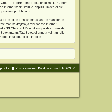
oup", "phpBB Tiimit"), joka on julkaistu "
General
ön internet-keskustelulle. phpBB Limited ei ole
ttps://www.phpbb.com/
.
ja oli se sitten omassa maassasi, se maa, johon
stelmän käyttäjistä ja tarvittaessa internet-
t, että "KLOROFYLLI" on oikeus poistaa, muokata,
an tietokantaan. Tätä tietoa ei anneta kolmannelle
odosta ulkopuolisille tahoille.
äpidolle
Poista evästeet
Kaikki ajat ovat
UTC+03:00