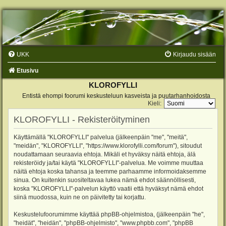
UKK
Kirjaudu sisään
Etusivu
KLOROFYLLI
Entistä ehompi foorumi keskusteluun kasveista ja puutarhanhoidosta
Kieli:
KLOROFYLLI - Rekisteröityminen
Käyttämällä "KLOROFYLLI" palvelua (jälkeenpäin "me", "meitä",
"meidän", "KLOROFYLLI", "https://www.klorofylli.com/forum"), sitoudut
noudattamaan seuraavia ehtoja. Mikäli et hyväksy näitä ehtoja, älä
rekisteröidy ja/tai käytä "KLOROFYLLI"-palvelua. Me voimme muuttaa
näitä ehtoja koska tahansa ja teemme parhaamme informoidaksemme
sinua. On kuitenkin suositeltavaa lukea nämä ehdot säännöllisesti,
koska "KLOROFYLLI"-palvelun käyttö vaatii että hyväksyt nämä ehdot
siinä muodossa, kuin ne on päivitetty tai korjattu.
Keskustelufoorumimme käyttää phpBB-ohjelmistoa, (jälkeenpäin "he",
"heidät", "heidän", "phpBB-ohjelmisto", "www.phpbb.com", "phpBB