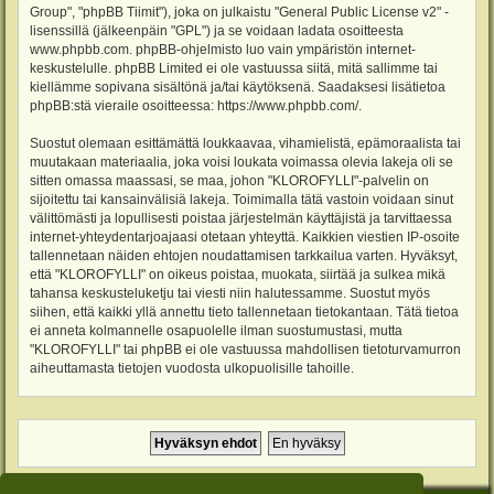
Group", "phpBB Tiimit"), joka on julkaistu "
General Public License v2
" -
lisenssillä (jälkeenpäin "GPL") ja se voidaan ladata osoitteesta
www.phpbb.com
. phpBB-ohjelmisto luo vain ympäristön internet-
keskustelulle. phpBB Limited ei ole vastuussa siitä, mitä sallimme tai
kiellämme sopivana sisältönä ja/tai käytöksenä. Saadaksesi lisätietoa
phpBB:stä vieraile osoitteessa:
https://www.phpbb.com/
.
Suostut olemaan esittämättä loukkaavaa, vihamielistä, epämoraalista tai
muutakaan materiaalia, joka voisi loukata voimassa olevia lakeja oli se
sitten omassa maassasi, se maa, johon "KLOROFYLLI"-palvelin on
sijoitettu tai kansainvälisiä lakeja. Toimimalla tätä vastoin voidaan sinut
välittömästi ja lopullisesti poistaa järjestelmän käyttäjistä ja tarvittaessa
internet-yhteydentarjoajaasi otetaan yhteyttä. Kaikkien viestien IP-osoite
tallennetaan näiden ehtojen noudattamisen tarkkailua varten. Hyväksyt,
että "KLOROFYLLI" on oikeus poistaa, muokata, siirtää ja sulkea mikä
tahansa keskusteluketju tai viesti niin halutessamme. Suostut myös
siihen, että kaikki yllä annettu tieto tallennetaan tietokantaan. Tätä tietoa
ei anneta kolmannelle osapuolelle ilman suostumustasi, mutta
"KLOROFYLLI" tai phpBB ei ole vastuussa mahdollisen tietoturvamurron
aiheuttamasta tietojen vuodosta ulkopuolisille tahoille.