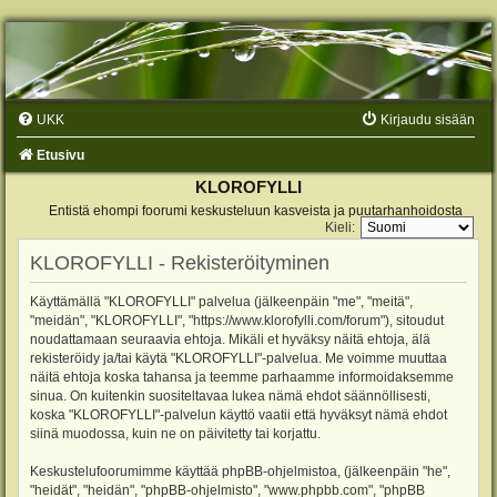
UKK
Kirjaudu sisään
Etusivu
KLOROFYLLI
Entistä ehompi foorumi keskusteluun kasveista ja puutarhanhoidosta
Kieli:
KLOROFYLLI - Rekisteröityminen
Käyttämällä "KLOROFYLLI" palvelua (jälkeenpäin "me", "meitä",
"meidän", "KLOROFYLLI", "https://www.klorofylli.com/forum"), sitoudut
noudattamaan seuraavia ehtoja. Mikäli et hyväksy näitä ehtoja, älä
rekisteröidy ja/tai käytä "KLOROFYLLI"-palvelua. Me voimme muuttaa
näitä ehtoja koska tahansa ja teemme parhaamme informoidaksemme
sinua. On kuitenkin suositeltavaa lukea nämä ehdot säännöllisesti,
koska "KLOROFYLLI"-palvelun käyttö vaatii että hyväksyt nämä ehdot
siinä muodossa, kuin ne on päivitetty tai korjattu.
Keskustelufoorumimme käyttää phpBB-ohjelmistoa, (jälkeenpäin "he",
"heidät", "heidän", "phpBB-ohjelmisto", "www.phpbb.com", "phpBB