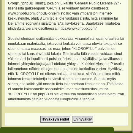
Group", "phpBB Tiimit"), joka on julkaistu "
General Public License v2
" -
lisenssillä (jälkeenpäin "GPL") ja se voidaan ladata osoitteesta
www.phpbb.com
. phpBB-ohjelmisto luo vain ympäristön internet-
keskustelulle. phpBB Limited ei ole vastuussa siitä, mitä sallimme tai
kiellämme sopivana sisältönä ja/tai käytöksenä. Saadaksesi lisätietoa
phpBB:stä vieraile osoitteessa:
https://www.phpbb.com/
.
Suostut olemaan esittämättä loukkaavaa, vihamielistä, epämoraalista tai
muutakaan materiaalia, joka voisi loukata voimassa olevia lakeja oli se
sitten omassa maassasi, se maa, johon "KLOROFYLLI"-palvelin on
sijoitettu tai kansainvälisiä lakeja. Toimimalla tätä vastoin voidaan sinut
välittömästi ja lopullisesti poistaa järjestelmän käyttäjistä ja tarvittaessa
internet-yhteydentarjoajaasi otetaan yhteyttä. Kaikkien viestien IP-osoite
tallennetaan näiden ehtojen noudattamisen tarkkailua varten. Hyväksyt,
että "KLOROFYLLI" on oikeus poistaa, muokata, siirtää ja sulkea mikä
tahansa keskusteluketju tai viesti niin halutessamme. Suostut myös
siihen, että kaikki yllä annettu tieto tallennetaan tietokantaan. Tätä tietoa
ei anneta kolmannelle osapuolelle ilman suostumustasi, mutta
"KLOROFYLLI" tai phpBB ei ole vastuussa mahdollisen tietoturvamurron
aiheuttamasta tietojen vuodosta ulkopuolisille tahoille.