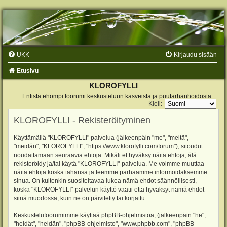
UKK
Kirjaudu sisään
Etusivu
KLOROFYLLI
Entistä ehompi foorumi keskusteluun kasveista ja puutarhanhoidosta
Kieli:
KLOROFYLLI - Rekisteröityminen
Käyttämällä "KLOROFYLLI" palvelua (jälkeenpäin "me", "meitä",
"meidän", "KLOROFYLLI", "https://www.klorofylli.com/forum"), sitoudut
noudattamaan seuraavia ehtoja. Mikäli et hyväksy näitä ehtoja, älä
rekisteröidy ja/tai käytä "KLOROFYLLI"-palvelua. Me voimme muuttaa
näitä ehtoja koska tahansa ja teemme parhaamme informoidaksemme
sinua. On kuitenkin suositeltavaa lukea nämä ehdot säännöllisesti,
koska "KLOROFYLLI"-palvelun käyttö vaatii että hyväksyt nämä ehdot
siinä muodossa, kuin ne on päivitetty tai korjattu.
Keskustelufoorumimme käyttää phpBB-ohjelmistoa, (jälkeenpäin "he",
"heidät", "heidän", "phpBB-ohjelmisto", "www.phpbb.com", "phpBB