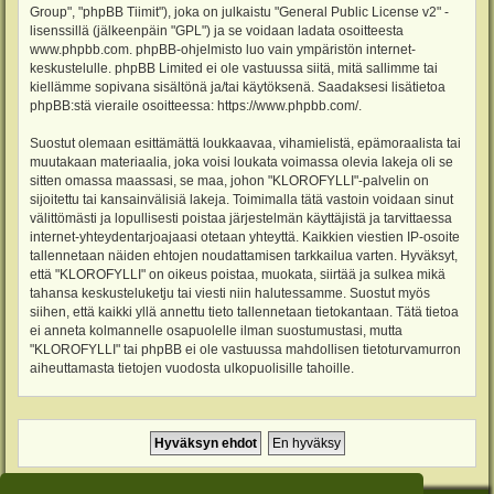
Group", "phpBB Tiimit"), joka on julkaistu "
General Public License v2
" -
lisenssillä (jälkeenpäin "GPL") ja se voidaan ladata osoitteesta
www.phpbb.com
. phpBB-ohjelmisto luo vain ympäristön internet-
keskustelulle. phpBB Limited ei ole vastuussa siitä, mitä sallimme tai
kiellämme sopivana sisältönä ja/tai käytöksenä. Saadaksesi lisätietoa
phpBB:stä vieraile osoitteessa:
https://www.phpbb.com/
.
Suostut olemaan esittämättä loukkaavaa, vihamielistä, epämoraalista tai
muutakaan materiaalia, joka voisi loukata voimassa olevia lakeja oli se
sitten omassa maassasi, se maa, johon "KLOROFYLLI"-palvelin on
sijoitettu tai kansainvälisiä lakeja. Toimimalla tätä vastoin voidaan sinut
välittömästi ja lopullisesti poistaa järjestelmän käyttäjistä ja tarvittaessa
internet-yhteydentarjoajaasi otetaan yhteyttä. Kaikkien viestien IP-osoite
tallennetaan näiden ehtojen noudattamisen tarkkailua varten. Hyväksyt,
että "KLOROFYLLI" on oikeus poistaa, muokata, siirtää ja sulkea mikä
tahansa keskusteluketju tai viesti niin halutessamme. Suostut myös
siihen, että kaikki yllä annettu tieto tallennetaan tietokantaan. Tätä tietoa
ei anneta kolmannelle osapuolelle ilman suostumustasi, mutta
"KLOROFYLLI" tai phpBB ei ole vastuussa mahdollisen tietoturvamurron
aiheuttamasta tietojen vuodosta ulkopuolisille tahoille.