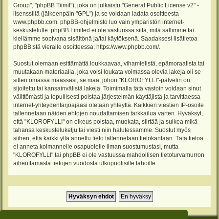
Group", "phpBB Tiimit"), joka on julkaistu "
General Public License v2
" -
lisenssillä (jälkeenpäin "GPL") ja se voidaan ladata osoitteesta
www.phpbb.com
. phpBB-ohjelmisto luo vain ympäristön internet-
keskustelulle. phpBB Limited ei ole vastuussa siitä, mitä sallimme tai
kiellämme sopivana sisältönä ja/tai käytöksenä. Saadaksesi lisätietoa
phpBB:stä vieraile osoitteessa:
https://www.phpbb.com/
.
Suostut olemaan esittämättä loukkaavaa, vihamielistä, epämoraalista tai
muutakaan materiaalia, joka voisi loukata voimassa olevia lakeja oli se
sitten omassa maassasi, se maa, johon "KLOROFYLLI"-palvelin on
sijoitettu tai kansainvälisiä lakeja. Toimimalla tätä vastoin voidaan sinut
välittömästi ja lopullisesti poistaa järjestelmän käyttäjistä ja tarvittaessa
internet-yhteydentarjoajaasi otetaan yhteyttä. Kaikkien viestien IP-osoite
tallennetaan näiden ehtojen noudattamisen tarkkailua varten. Hyväksyt,
että "KLOROFYLLI" on oikeus poistaa, muokata, siirtää ja sulkea mikä
tahansa keskusteluketju tai viesti niin halutessamme. Suostut myös
siihen, että kaikki yllä annettu tieto tallennetaan tietokantaan. Tätä tietoa
ei anneta kolmannelle osapuolelle ilman suostumustasi, mutta
"KLOROFYLLI" tai phpBB ei ole vastuussa mahdollisen tietoturvamurron
aiheuttamasta tietojen vuodosta ulkopuolisille tahoille.