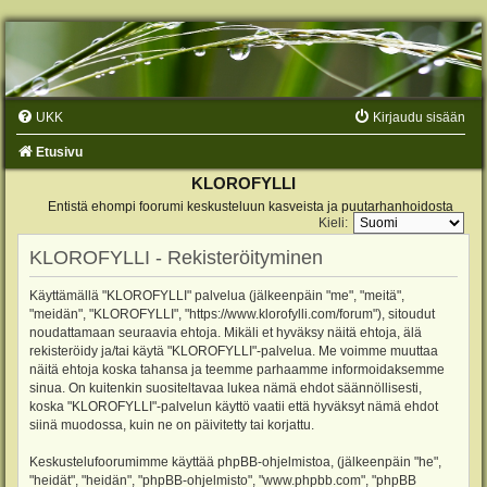
UKK
Kirjaudu sisään
Etusivu
KLOROFYLLI
Entistä ehompi foorumi keskusteluun kasveista ja puutarhanhoidosta
Kieli:
KLOROFYLLI - Rekisteröityminen
Käyttämällä "KLOROFYLLI" palvelua (jälkeenpäin "me", "meitä",
"meidän", "KLOROFYLLI", "https://www.klorofylli.com/forum"), sitoudut
noudattamaan seuraavia ehtoja. Mikäli et hyväksy näitä ehtoja, älä
rekisteröidy ja/tai käytä "KLOROFYLLI"-palvelua. Me voimme muuttaa
näitä ehtoja koska tahansa ja teemme parhaamme informoidaksemme
sinua. On kuitenkin suositeltavaa lukea nämä ehdot säännöllisesti,
koska "KLOROFYLLI"-palvelun käyttö vaatii että hyväksyt nämä ehdot
siinä muodossa, kuin ne on päivitetty tai korjattu.
Keskustelufoorumimme käyttää phpBB-ohjelmistoa, (jälkeenpäin "he",
"heidät", "heidän", "phpBB-ohjelmisto", "www.phpbb.com", "phpBB