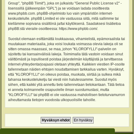
Group", "phpBB Tiimit"), joka on julkaistu "
General Public License v2
" -
lisenssillä (jälkeenpäin "GPL") ja se voidaan ladata osoitteesta
www.phpbb.com
. phpBB-ohjelmisto luo vain ympäristön internet-
keskustelulle. phpBB Limited ei ole vastuussa siitä, mitä sallimme tai
kiellämme sopivana sisältönä ja/tai käytöksenä. Saadaksesi lisätietoa
phpBB:stä vieraile osoitteessa:
https://www.phpbb.com/
.
Suostut olemaan esittämättä loukkaavaa, vihamielistä, epämoraalista tai
muutakaan materiaalia, joka voisi loukata voimassa olevia lakeja oli se
sitten omassa maassasi, se maa, johon "KLOROFYLLI"-palvelin on
sijoitettu tai kansainvälisiä lakeja. Toimimalla tätä vastoin voidaan sinut
välittömästi ja lopullisesti poistaa järjestelmän käyttäjistä ja tarvittaessa
internet-yhteydentarjoajaasi otetaan yhteyttä. Kaikkien viestien IP-osoite
tallennetaan näiden ehtojen noudattamisen tarkkailua varten. Hyväksyt,
että "KLOROFYLLI" on oikeus poistaa, muokata, siirtää ja sulkea mikä
tahansa keskusteluketju tai viesti niin halutessamme. Suostut myös
siihen, että kaikki yllä annettu tieto tallennetaan tietokantaan. Tätä tietoa
ei anneta kolmannelle osapuolelle ilman suostumustasi, mutta
"KLOROFYLLI" tai phpBB ei ole vastuussa mahdollisen tietoturvamurron
aiheuttamasta tietojen vuodosta ulkopuolisille tahoille.