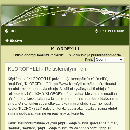
UKK
Kirjaudu sisään
Etusivu
KLOROFYLLI
Entistä ehompi foorumi keskusteluun kasveista ja puutarhanhoidosta
Kieli:
KLOROFYLLI - Rekisteröityminen
Käyttämällä "KLOROFYLLI" palvelua (jälkeenpäin "me", "meitä",
"meidän", "KLOROFYLLI", "https://www.klorofylli.com/forum"), sitoudut
noudattamaan seuraavia ehtoja. Mikäli et hyväksy näitä ehtoja, älä
rekisteröidy ja/tai käytä "KLOROFYLLI"-palvelua. Me voimme muuttaa
näitä ehtoja koska tahansa ja teemme parhaamme informoidaksemme
sinua. On kuitenkin suositeltavaa lukea nämä ehdot säännöllisesti,
koska "KLOROFYLLI"-palvelun käyttö vaatii että hyväksyt nämä ehdot
siinä muodossa, kuin ne on päivitetty tai korjattu.
Keskustelufoorumimme käyttää phpBB-ohjelmistoa, (jälkeenpäin "he",
"heidät", "heidän", "phpBB-ohjelmisto", "www.phpbb.com", "phpBB