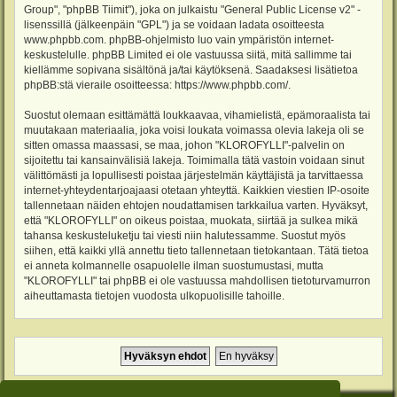
Group", "phpBB Tiimit"), joka on julkaistu "
General Public License v2
" -
lisenssillä (jälkeenpäin "GPL") ja se voidaan ladata osoitteesta
www.phpbb.com
. phpBB-ohjelmisto luo vain ympäristön internet-
keskustelulle. phpBB Limited ei ole vastuussa siitä, mitä sallimme tai
kiellämme sopivana sisältönä ja/tai käytöksenä. Saadaksesi lisätietoa
phpBB:stä vieraile osoitteessa:
https://www.phpbb.com/
.
Suostut olemaan esittämättä loukkaavaa, vihamielistä, epämoraalista tai
muutakaan materiaalia, joka voisi loukata voimassa olevia lakeja oli se
sitten omassa maassasi, se maa, johon "KLOROFYLLI"-palvelin on
sijoitettu tai kansainvälisiä lakeja. Toimimalla tätä vastoin voidaan sinut
välittömästi ja lopullisesti poistaa järjestelmän käyttäjistä ja tarvittaessa
internet-yhteydentarjoajaasi otetaan yhteyttä. Kaikkien viestien IP-osoite
tallennetaan näiden ehtojen noudattamisen tarkkailua varten. Hyväksyt,
että "KLOROFYLLI" on oikeus poistaa, muokata, siirtää ja sulkea mikä
tahansa keskusteluketju tai viesti niin halutessamme. Suostut myös
siihen, että kaikki yllä annettu tieto tallennetaan tietokantaan. Tätä tietoa
ei anneta kolmannelle osapuolelle ilman suostumustasi, mutta
"KLOROFYLLI" tai phpBB ei ole vastuussa mahdollisen tietoturvamurron
aiheuttamasta tietojen vuodosta ulkopuolisille tahoille.