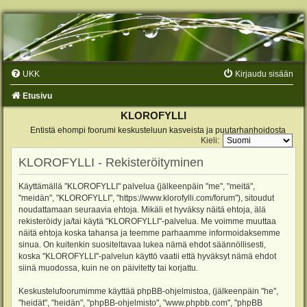
UKK
Kirjaudu sisään
Etusivu
KLOROFYLLI
Entistä ehompi foorumi keskusteluun kasveista ja puutarhanhoidosta
Kieli:
KLOROFYLLI - Rekisteröityminen
Käyttämällä "KLOROFYLLI" palvelua (jälkeenpäin "me", "meitä",
"meidän", "KLOROFYLLI", "https://www.klorofylli.com/forum"), sitoudut
noudattamaan seuraavia ehtoja. Mikäli et hyväksy näitä ehtoja, älä
rekisteröidy ja/tai käytä "KLOROFYLLI"-palvelua. Me voimme muuttaa
näitä ehtoja koska tahansa ja teemme parhaamme informoidaksemme
sinua. On kuitenkin suositeltavaa lukea nämä ehdot säännöllisesti,
koska "KLOROFYLLI"-palvelun käyttö vaatii että hyväksyt nämä ehdot
siinä muodossa, kuin ne on päivitetty tai korjattu.
Keskustelufoorumimme käyttää phpBB-ohjelmistoa, (jälkeenpäin "he",
"heidät", "heidän", "phpBB-ohjelmisto", "www.phpbb.com", "phpBB