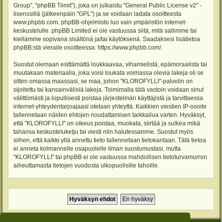
Group", "phpBB Tiimit"), joka on julkaistu "
General Public License v2
" -
lisenssillä (jälkeenpäin "GPL") ja se voidaan ladata osoitteesta
www.phpbb.com
. phpBB-ohjelmisto luo vain ympäristön internet-
keskustelulle. phpBB Limited ei ole vastuussa siitä, mitä sallimme tai
kiellämme sopivana sisältönä ja/tai käytöksenä. Saadaksesi lisätietoa
phpBB:stä vieraile osoitteessa:
https://www.phpbb.com/
.
Suostut olemaan esittämättä loukkaavaa, vihamielistä, epämoraalista tai
muutakaan materiaalia, joka voisi loukata voimassa olevia lakeja oli se
sitten omassa maassasi, se maa, johon "KLOROFYLLI"-palvelin on
sijoitettu tai kansainvälisiä lakeja. Toimimalla tätä vastoin voidaan sinut
välittömästi ja lopullisesti poistaa järjestelmän käyttäjistä ja tarvittaessa
internet-yhteydentarjoajaasi otetaan yhteyttä. Kaikkien viestien IP-osoite
tallennetaan näiden ehtojen noudattamisen tarkkailua varten. Hyväksyt,
että "KLOROFYLLI" on oikeus poistaa, muokata, siirtää ja sulkea mikä
tahansa keskusteluketju tai viesti niin halutessamme. Suostut myös
siihen, että kaikki yllä annettu tieto tallennetaan tietokantaan. Tätä tietoa
ei anneta kolmannelle osapuolelle ilman suostumustasi, mutta
"KLOROFYLLI" tai phpBB ei ole vastuussa mahdollisen tietoturvamurron
aiheuttamasta tietojen vuodosta ulkopuolisille tahoille.