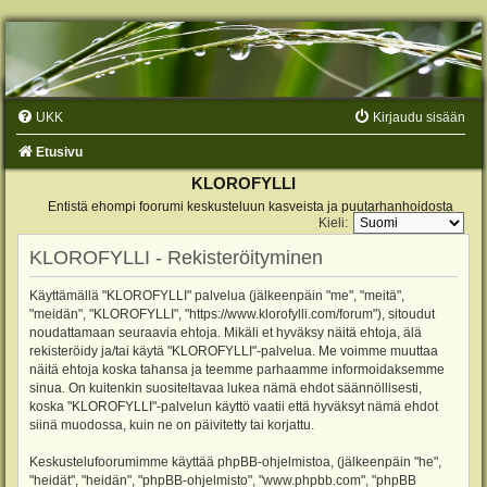
UKK
Kirjaudu sisään
Etusivu
KLOROFYLLI
Entistä ehompi foorumi keskusteluun kasveista ja puutarhanhoidosta
Kieli:
KLOROFYLLI - Rekisteröityminen
Käyttämällä "KLOROFYLLI" palvelua (jälkeenpäin "me", "meitä",
"meidän", "KLOROFYLLI", "https://www.klorofylli.com/forum"), sitoudut
noudattamaan seuraavia ehtoja. Mikäli et hyväksy näitä ehtoja, älä
rekisteröidy ja/tai käytä "KLOROFYLLI"-palvelua. Me voimme muuttaa
näitä ehtoja koska tahansa ja teemme parhaamme informoidaksemme
sinua. On kuitenkin suositeltavaa lukea nämä ehdot säännöllisesti,
koska "KLOROFYLLI"-palvelun käyttö vaatii että hyväksyt nämä ehdot
siinä muodossa, kuin ne on päivitetty tai korjattu.
Keskustelufoorumimme käyttää phpBB-ohjelmistoa, (jälkeenpäin "he",
"heidät", "heidän", "phpBB-ohjelmisto", "www.phpbb.com", "phpBB