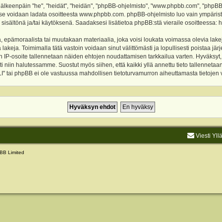
keenpäin "he", "heidät", "heidän", "phpBB-ohjelmisto", "www.phpbb.com", "phpBB Gr
a se voidaan ladata osoitteesta
www.phpbb.com
. phpBB-ohjelmisto luo vain ympärist
 sisältönä ja/tai käytöksenä. Saadaksesi lisätietoa phpBB:stä vieraile osoitteessa:
h
, epämoraalista tai muutakaan materiaalia, joka voisi loukata voimassa olevia lake
akeja. Toimimalla tätä vastoin voidaan sinut välittömästi ja lopullisesti poistaa järje
ien IP-osoite tallennetaan näiden ehtojen noudattamisen tarkkailua varten. Hyväksy
sti niin halutessamme. Suostut myös siihen, että kaikki yllä annettu tieto tallenneta
tai phpBB ei ole vastuussa mahdollisen tietoturvamurron aiheuttamasta tietojen vu
Viesti Yll
BB Limited