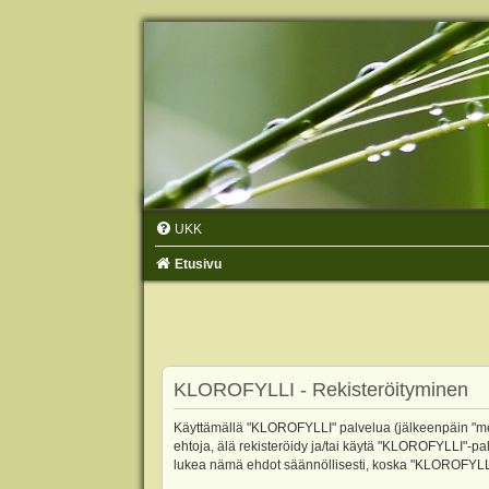
UKK
Etusivu
KLOROFYLLI - Rekisteröityminen
Käyttämällä "KLOROFYLLI" palvelua (jälkeenpäin "me",
ehtoja, älä rekisteröidy ja/tai käytä "KLOROFYLLI"
lukea nämä ehdot säännöllisesti, koska "KLOROFYLLI"-p