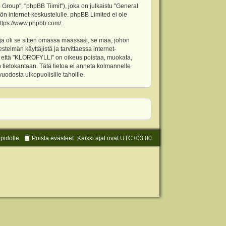
oup", "phpBB Tiimit"), joka on julkaistu "
General
ön internet-keskustelulle. phpBB Limited ei ole
ttps://www.phpbb.com/
.
ja oli se sitten omassa maassasi, se maa, johon
stelmän käyttäjistä ja tarvittaessa internet-
t, että "KLOROFYLLI" on oikeus poistaa, muokata,
an tietokantaan. Tätä tietoa ei anneta kolmannelle
odosta ulkopuolisille tahoille.
äpidolle
Poista evästeet
Kaikki ajat ovat
UTC+03:00