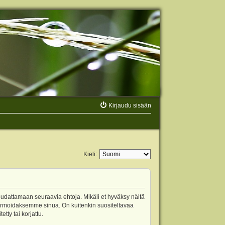
Kirjaudu sisään
Kieli:
oudattamaan seuraavia ehtoja. Mikäli et hyväksy näitä
ormoidaksemme sinua. On kuitenkin suositeltavaa
ty tai korjattu.