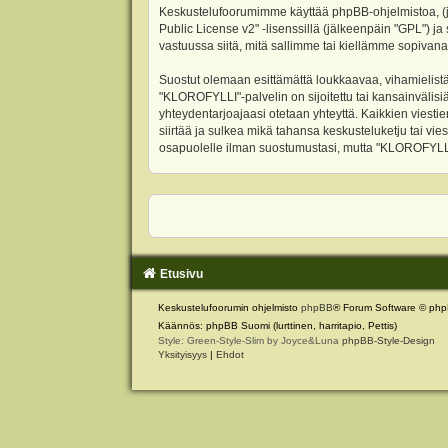
Keskustelufoorumimme käyttää phpBB-ohjelmistoa, (jäl
Public License v2
" -lisenssillä (jälkeenpäin "GPL") j
vastuussa siitä, mitä sallimme tai kiellämme sopivana
Suostut olemaan esittämättä loukkaavaa, vihamielistä
"KLOROFYLLI"-palvelin on sijoitettu tai kansainvälisiä l
yhteydentarjoajaasi otetaan yhteyttä. Kaikkien viest
siirtää ja sulkea mikä tahansa keskusteluketju tai vie
osapuolelle ilman suostumustasi, mutta "KLOROFYLLI" 
Etusivu
Keskustelufoorumin ohjelmisto
phpBB
® Forum Software © php
Käännös: phpBB Suomi (lurttinen, harritapio, Pettis)
Style: Green-Style-Slim by Joyce&Luna
phpBB-Style-Design
Yksityisyys
|
Ehdot