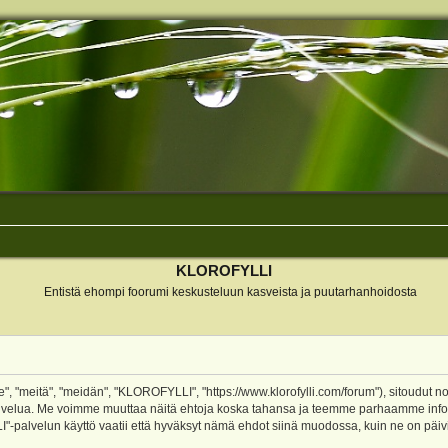
KLOROFYLLI
Entistä ehompi foorumi keskusteluun kasveista ja puutarhanhoidosta
 "meitä", "meidän", "KLOROFYLLI", "https://www.klorofylli.com/forum"), sitoudut n
-palvelua. Me voimme muuttaa näitä ehtoja koska tahansa ja teemme parhaamme inf
alvelun käyttö vaatii että hyväksyt nämä ehdot siinä muodossa, kuin ne on päivitet