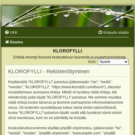
UKK
Kirjaudu sisään
Etusivu
KLOROFYLLI
Entistä ehompi foorumi keskusteluun kasveista ja puutarhanhoidosta
Kieli:
KLOROFYLLI - Rekisteröityminen
Käyttämällä "KLOROFYLLI" palvelua (jälkeenpäin "me", "meitä",
"meidän", "KLOROFYLLI", "https://www.klorofylli.com/forum"), sitoudut
noudattamaan seuraavia ehtoja. Mikäli et hyväksy näitä ehtoja, älä
rekisteröidy ja/tai käytä "KLOROFYLLI"-palvelua. Me voimme muuttaa
näitä ehtoja koska tahansa ja teemme parhaamme informoidaksemme
sinua. On kuitenkin suositeltavaa lukea nämä ehdot säännöllisesti,
koska "KLOROFYLLI"-palvelun käyttö vaatii että hyväksyt nämä ehdot
siinä muodossa, kuin ne on päivitetty tai korjattu.
Keskustelufoorumimme käyttää phpBB-ohjelmistoa, (jälkeenpäin "he",
"heidät", "heidän", "phpBB-ohjelmisto", "www.phpbb.com", "phpBB