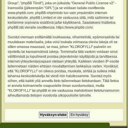
Group", "phpBB Tiimit"), joka on julkaistu "
General Public License v2
" -
lisenssillä (jälkeenpäin "GPL") ja se voidaan ladata osoitteesta
www.phpbb.com
. phpBB-ohjelmisto luo vain ympäristön internet-
keskustelulle. phpBB Limited ei ole vastuussa siitä, mitä sallimme tai
kiellämme sopivana sisältönä ja/tai käytöksenä. Saadaksesi lisätietoa
phpBB:stä vieraile osoitteessa:
https://www.phpbb.com/
.
Suostut olemaan esittämättä loukkaavaa, vihamielistä, epämoraalista tai
muutakaan materiaalia, joka voisi loukata voimassa olevia lakeja oli se
sitten omassa maassasi, se maa, johon "KLOROFYLLI"-palvelin on
sijoitettu tai kansainvälisiä lakeja. Toimimalla tätä vastoin voidaan sinut
välittömästi ja lopullisesti poistaa järjestelmän käyttäjistä ja tarvittaessa
internet-yhteydentarjoajaasi otetaan yhteyttä. Kaikkien viestien IP-osoite
tallennetaan näiden ehtojen noudattamisen tarkkailua varten. Hyväksyt,
että "KLOROFYLLI" on oikeus poistaa, muokata, siirtää ja sulkea mikä
tahansa keskusteluketju tai viesti niin halutessamme. Suostut myös
siihen, että kaikki yllä annettu tieto tallennetaan tietokantaan. Tätä tietoa
ei anneta kolmannelle osapuolelle ilman suostumustasi, mutta
"KLOROFYLLI" tai phpBB ei ole vastuussa mahdollisen tietoturvamurron
aiheuttamasta tietojen vuodosta ulkopuolisille tahoille.