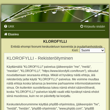
UKK
Kirjaudu sisään
Etusivu
KLOROFYLLI
Entistä ehompi foorumi keskusteluun kasveista ja puutarhanhoidosta
Kieli:
KLOROFYLLI - Rekisteröityminen
Käyttämällä "KLOROFYLLI" palvelua (jälkeenpäin "me", "meitä",
"meidän", "KLOROFYLLI", "https://www.klorofylli.com/forum"), sitoudut
noudattamaan seuraavia ehtoja. Mikäli et hyväksy näitä ehtoja, älä
rekisteröidy ja/tai käytä "KLOROFYLLI"-palvelua. Me voimme muuttaa
näitä ehtoja koska tahansa ja teemme parhaamme informoidaksemme
sinua. On kuitenkin suositeltavaa lukea nämä ehdot säännöllisesti,
koska "KLOROFYLLI"-palvelun käyttö vaatii että hyväksyt nämä ehdot
siinä muodossa, kuin ne on päivitetty tai korjattu.
Keskustelufoorumimme käyttää phpBB-ohjelmistoa, (jälkeenpäin "he",
"heidät", "heidän", "phpBB-ohjelmisto", "www.phpbb.com", "phpBB