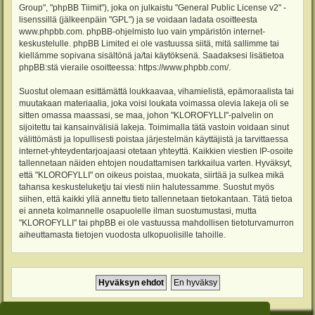
Group", "phpBB Tiimit"), joka on julkaistu "
General Public License v2
" -
lisenssillä (jälkeenpäin "GPL") ja se voidaan ladata osoitteesta
www.phpbb.com
. phpBB-ohjelmisto luo vain ympäristön internet-
keskustelulle. phpBB Limited ei ole vastuussa siitä, mitä sallimme tai
kiellämme sopivana sisältönä ja/tai käytöksenä. Saadaksesi lisätietoa
phpBB:stä vieraile osoitteessa:
https://www.phpbb.com/
.
Suostut olemaan esittämättä loukkaavaa, vihamielistä, epämoraalista tai
muutakaan materiaalia, joka voisi loukata voimassa olevia lakeja oli se
sitten omassa maassasi, se maa, johon "KLOROFYLLI"-palvelin on
sijoitettu tai kansainvälisiä lakeja. Toimimalla tätä vastoin voidaan sinut
välittömästi ja lopullisesti poistaa järjestelmän käyttäjistä ja tarvittaessa
internet-yhteydentarjoajaasi otetaan yhteyttä. Kaikkien viestien IP-osoite
tallennetaan näiden ehtojen noudattamisen tarkkailua varten. Hyväksyt,
että "KLOROFYLLI" on oikeus poistaa, muokata, siirtää ja sulkea mikä
tahansa keskusteluketju tai viesti niin halutessamme. Suostut myös
siihen, että kaikki yllä annettu tieto tallennetaan tietokantaan. Tätä tietoa
ei anneta kolmannelle osapuolelle ilman suostumustasi, mutta
"KLOROFYLLI" tai phpBB ei ole vastuussa mahdollisen tietoturvamurron
aiheuttamasta tietojen vuodosta ulkopuolisille tahoille.