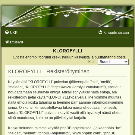
UKK
Kirjaudu sisään
Etusivu
KLOROFYLLI
Entistä ehompi foorumi keskusteluun kasveista ja puutarhanhoidosta
Kieli:
KLOROFYLLI - Rekisteröityminen
Käyttämällä "KLOROFYLLI" palvelua (jälkeenpäin "me", "meitä",
"meidän", "KLOROFYLLI", "https://www.klorofylli.com/forum"), sitoudut
noudattamaan seuraavia ehtoja. Mikäli et hyväksy näitä ehtoja, älä
rekisteröidy ja/tai käytä "KLOROFYLLI"-palvelua. Me voimme muuttaa
näitä ehtoja koska tahansa ja teemme parhaamme informoidaksemme
sinua. On kuitenkin suositeltavaa lukea nämä ehdot säännöllisesti,
koska "KLOROFYLLI"-palvelun käyttö vaatii että hyväksyt nämä ehdot
siinä muodossa, kuin ne on päivitetty tai korjattu.
Keskustelufoorumimme käyttää phpBB-ohjelmistoa, (jälkeenpäin "he",
"heidät", "heidän", "phpBB-ohjelmisto", "www.phpbb.com", "phpBB