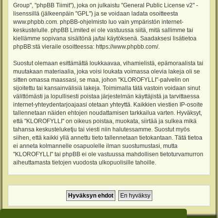
Group", "phpBB Tiimit"), joka on julkaistu "
General Public License v2
" -
lisenssillä (jälkeenpäin "GPL") ja se voidaan ladata osoitteesta
www.phpbb.com
. phpBB-ohjelmisto luo vain ympäristön internet-
keskustelulle. phpBB Limited ei ole vastuussa siitä, mitä sallimme tai
kiellämme sopivana sisältönä ja/tai käytöksenä. Saadaksesi lisätietoa
phpBB:stä vieraile osoitteessa:
https://www.phpbb.com/
.
Suostut olemaan esittämättä loukkaavaa, vihamielistä, epämoraalista tai
muutakaan materiaalia, joka voisi loukata voimassa olevia lakeja oli se
sitten omassa maassasi, se maa, johon "KLOROFYLLI"-palvelin on
sijoitettu tai kansainvälisiä lakeja. Toimimalla tätä vastoin voidaan sinut
välittömästi ja lopullisesti poistaa järjestelmän käyttäjistä ja tarvittaessa
internet-yhteydentarjoajaasi otetaan yhteyttä. Kaikkien viestien IP-osoite
tallennetaan näiden ehtojen noudattamisen tarkkailua varten. Hyväksyt,
että "KLOROFYLLI" on oikeus poistaa, muokata, siirtää ja sulkea mikä
tahansa keskusteluketju tai viesti niin halutessamme. Suostut myös
siihen, että kaikki yllä annettu tieto tallennetaan tietokantaan. Tätä tietoa
ei anneta kolmannelle osapuolelle ilman suostumustasi, mutta
"KLOROFYLLI" tai phpBB ei ole vastuussa mahdollisen tietoturvamurron
aiheuttamasta tietojen vuodosta ulkopuolisille tahoille.