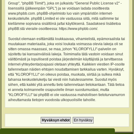
Group", "phpBB Tiimit"), joka on julkaistu "
General Public License v2
" -
lisenssillä (jälkeenpäin "GPL") ja se voidaan ladata osoitteesta
www.phpbb.com
. phpBB-ohjelmisto luo vain ympäristön internet-
keskustelulle. phpBB Limited ei ole vastuussa siitä, mitä sallimme tai
kiellämme sopivana sisältönä ja/tai käytöksenä. Saadaksesi lisätietoa
phpBB:stä vieraile osoitteessa:
https://www.phpbb.com/
.
Suostut olemaan esittämättä loukkaavaa, vihamielistä, epämoraalista tai
muutakaan materiaalia, joka voisi loukata voimassa olevia lakeja oli se
sitten omassa maassasi, se maa, johon "KLOROFYLLI"-palvelin on
sijoitettu tai kansainvälisiä lakeja. Toimimalla tätä vastoin voidaan sinut
välittömästi ja lopullisesti poistaa järjestelmän käyttäjistä ja tarvittaessa
internet-yhteydentarjoajaasi otetaan yhteyttä. Kaikkien viestien IP-osoite
tallennetaan näiden ehtojen noudattamisen tarkkailua varten. Hyväksyt,
että "KLOROFYLLI" on oikeus poistaa, muokata, siirtää ja sulkea mikä
tahansa keskusteluketju tai viesti niin halutessamme. Suostut myös
siihen, että kaikki yllä annettu tieto tallennetaan tietokantaan. Tätä tietoa
ei anneta kolmannelle osapuolelle ilman suostumustasi, mutta
"KLOROFYLLI" tai phpBB ei ole vastuussa mahdollisen tietoturvamurron
aiheuttamasta tietojen vuodosta ulkopuolisille tahoille.