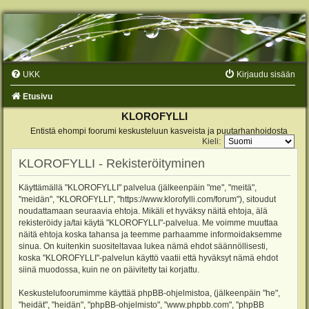
UKK
Kirjaudu sisään
Etusivu
KLOROFYLLI
Entistä ehompi foorumi keskusteluun kasveista ja puutarhanhoidosta
Kieli:
KLOROFYLLI - Rekisteröityminen
Käyttämällä "KLOROFYLLI" palvelua (jälkeenpäin "me", "meitä",
"meidän", "KLOROFYLLI", "https://www.klorofylli.com/forum"), sitoudut
noudattamaan seuraavia ehtoja. Mikäli et hyväksy näitä ehtoja, älä
rekisteröidy ja/tai käytä "KLOROFYLLI"-palvelua. Me voimme muuttaa
näitä ehtoja koska tahansa ja teemme parhaamme informoidaksemme
sinua. On kuitenkin suositeltavaa lukea nämä ehdot säännöllisesti,
koska "KLOROFYLLI"-palvelun käyttö vaatii että hyväksyt nämä ehdot
siinä muodossa, kuin ne on päivitetty tai korjattu.
Keskustelufoorumimme käyttää phpBB-ohjelmistoa, (jälkeenpäin "he",
"heidät", "heidän", "phpBB-ohjelmisto", "www.phpbb.com", "phpBB