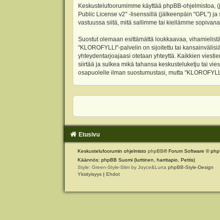
Keskustelufoorumimme käyttää phpBB-ohjelmistoa, (jäl
Public License v2
" -lisenssillä (jälkeenpäin "GPL") j
vastuussa siitä, mitä sallimme tai kiellämme sopivana
Suostut olemaan esittämättä loukkaavaa, vihamielistä
"KLOROFYLLI"-palvelin on sijoitettu tai kansainvälisiä l
yhteydentarjoajaasi otetaan yhteyttä. Kaikkien viest
siirtää ja sulkea mikä tahansa keskusteluketju tai vie
osapuolelle ilman suostumustasi, mutta "KLOROFYLLI" 
Etusivu
Keskustelufoorumin ohjelmisto
phpBB
® Forum Software © php
Käännös: phpBB Suomi (lurttinen, harritapio, Pettis)
Style: Green-Style-Slim by Joyce&Luna
phpBB-Style-Design
Yksityisyys
|
Ehdot