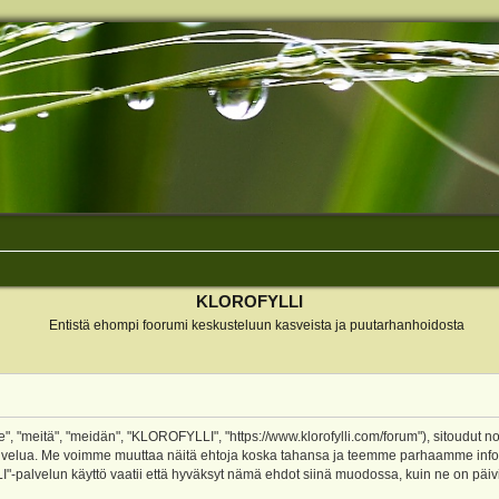
KLOROFYLLI
Entistä ehompi foorumi keskusteluun kasveista ja puutarhanhoidosta
 "meitä", "meidän", "KLOROFYLLI", "https://www.klorofylli.com/forum"), sitoudut n
-palvelua. Me voimme muuttaa näitä ehtoja koska tahansa ja teemme parhaamme inf
alvelun käyttö vaatii että hyväksyt nämä ehdot siinä muodossa, kuin ne on päivitet