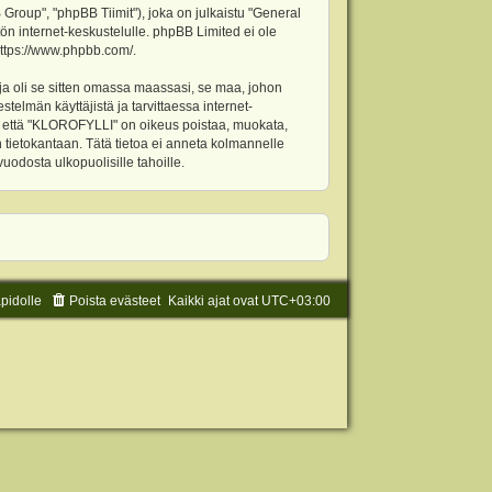
oup", "phpBB Tiimit"), joka on julkaistu "
General
ön internet-keskustelulle. phpBB Limited ei ole
ttps://www.phpbb.com/
.
ja oli se sitten omassa maassasi, se maa, johon
stelmän käyttäjistä ja tarvittaessa internet-
t, että "KLOROFYLLI" on oikeus poistaa, muokata,
an tietokantaan. Tätä tietoa ei anneta kolmannelle
odosta ulkopuolisille tahoille.
äpidolle
Poista evästeet
Kaikki ajat ovat
UTC+03:00