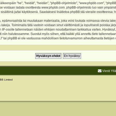
keenpäin "he", "heidät", "heidän", "phpBB-ohjelmisto", "www.phpbb.com", "phpBB Gr
a se voidaan ladata osoitteesta
www.phpbb.com
. phpBB-ohjelmisto luo vain ympärist
 sisältönä ja/tai käytöksenä. Saadaksesi lisätietoa phpBB:stä vieraile osoitteessa:
h
, epämoraalista tai muutakaan materiaalia, joka voisi loukata voimassa olevia lake
akeja. Toimimalla tätä vastoin voidaan sinut välittömästi ja lopullisesti poistaa järje
ien IP-osoite tallennetaan näiden ehtojen noudattamisen tarkkailua varten. Hyväksy
sti niin halutessamme. Suostut myös siihen, että kaikki yllä annettu tieto tallenneta
tai phpBB ei ole vastuussa mahdollisen tietoturvamurron aiheuttamasta tietojen vu
Viesti Yll
BB Limited