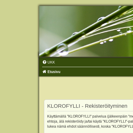
UKK
Etusivu
KLOROFYLLI - Rekisteröityminen
Käyttämällä "KLOROFYLLI" palvelua (jälkeenpäin "me",
ehtoja, älä rekisteröidy ja/tai käytä "KLOROFYLLI"
lukea nämä ehdot säännöllisesti, koska "KLOROFYLLI"-p