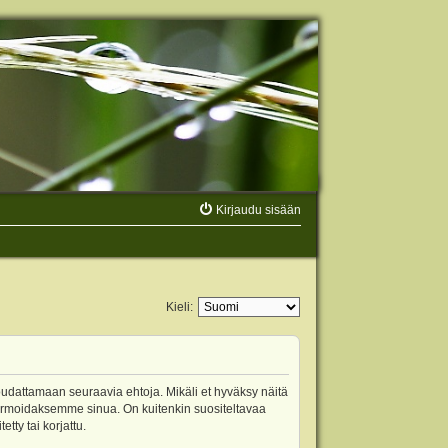
Kirjaudu sisään
Kieli:
oudattamaan seuraavia ehtoja. Mikäli et hyväksy näitä
ormoidaksemme sinua. On kuitenkin suositeltavaa
ty tai korjattu.