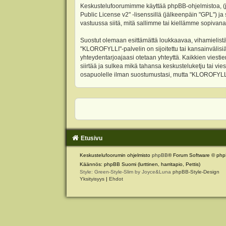
Keskustelufoorumimme käyttää phpBB-ohjelmistoa, (jäl
Public License v2
" -lisenssillä (jälkeenpäin "GPL") j
vastuussa siitä, mitä sallimme tai kiellämme sopivana
Suostut olemaan esittämättä loukkaavaa, vihamielistä
"KLOROFYLLI"-palvelin on sijoitettu tai kansainvälisiä l
yhteydentarjoajaasi otetaan yhteyttä. Kaikkien viest
siirtää ja sulkea mikä tahansa keskusteluketju tai vie
osapuolelle ilman suostumustasi, mutta "KLOROFYLLI" 
Etusivu
Keskustelufoorumin ohjelmisto
phpBB
® Forum Software © php
Käännös: phpBB Suomi (lurttinen, harritapio, Pettis)
Style: Green-Style-Slim by Joyce&Luna
phpBB-Style-Design
Yksityisyys
|
Ehdot