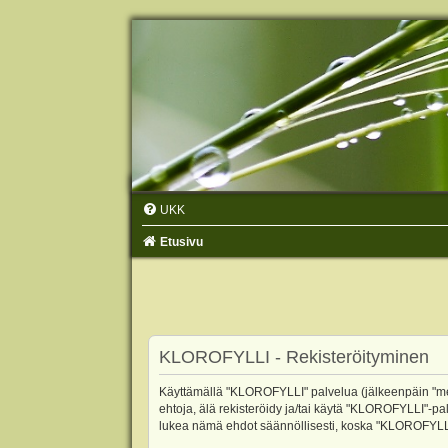
UKK
Etusivu
KLOROFYLLI - Rekisteröityminen
Käyttämällä "KLOROFYLLI" palvelua (jälkeenpäin "me",
ehtoja, älä rekisteröidy ja/tai käytä "KLOROFYLLI"
lukea nämä ehdot säännöllisesti, koska "KLOROFYLLI"-p