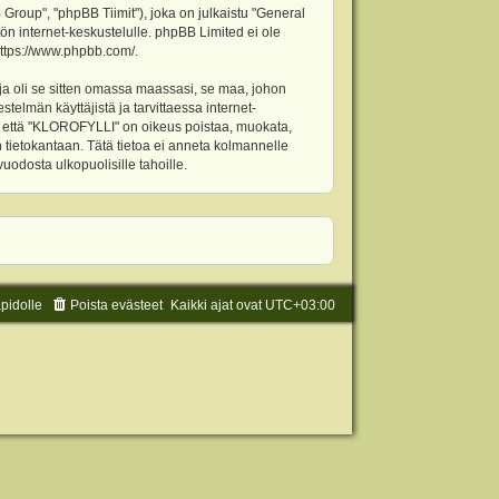
oup", "phpBB Tiimit"), joka on julkaistu "
General
ön internet-keskustelulle. phpBB Limited ei ole
ttps://www.phpbb.com/
.
ja oli se sitten omassa maassasi, se maa, johon
stelmän käyttäjistä ja tarvittaessa internet-
t, että "KLOROFYLLI" on oikeus poistaa, muokata,
an tietokantaan. Tätä tietoa ei anneta kolmannelle
odosta ulkopuolisille tahoille.
äpidolle
Poista evästeet
Kaikki ajat ovat
UTC+03:00