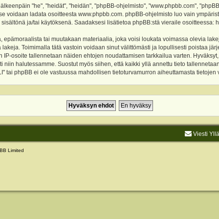
keenpäin "he", "heidät", "heidän", "phpBB-ohjelmisto", "www.phpbb.com", "phpBB Gr
a se voidaan ladata osoitteesta
www.phpbb.com
. phpBB-ohjelmisto luo vain ympärist
 sisältönä ja/tai käytöksenä. Saadaksesi lisätietoa phpBB:stä vieraile osoitteessa:
h
, epämoraalista tai muutakaan materiaalia, joka voisi loukata voimassa olevia lake
akeja. Toimimalla tätä vastoin voidaan sinut välittömästi ja lopullisesti poistaa järje
ien IP-osoite tallennetaan näiden ehtojen noudattamisen tarkkailua varten. Hyväksy
sti niin halutessamme. Suostut myös siihen, että kaikki yllä annettu tieto tallenneta
tai phpBB ei ole vastuussa mahdollisen tietoturvamurron aiheuttamasta tietojen vu
Viesti Yll
BB Limited