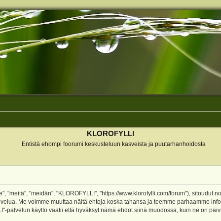
KLOROFYLLI
Entistä ehompi foorumi keskusteluun kasveista ja puutarhanhoidosta
 "meitä", "meidän", "KLOROFYLLI", "https://www.klorofylli.com/forum"), sitoudut n
-palvelua. Me voimme muuttaa näitä ehtoja koska tahansa ja teemme parhaamme inf
alvelun käyttö vaatii että hyväksyt nämä ehdot siinä muodossa, kuin ne on päivitet