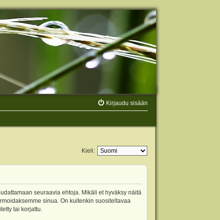
Kirjaudu sisään
Kieli:
oudattamaan seuraavia ehtoja. Mikäli et hyväksy näitä
ormoidaksemme sinua. On kuitenkin suositeltavaa
ty tai korjattu.