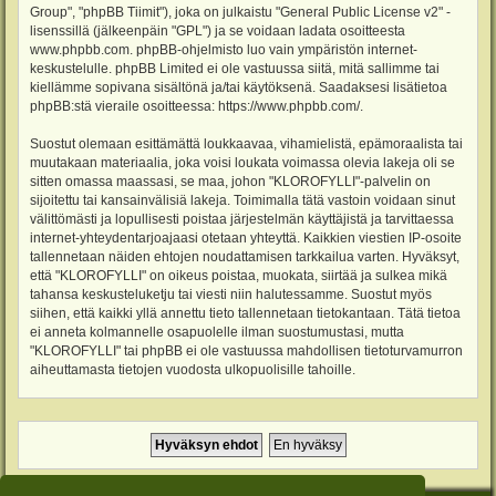
Group", "phpBB Tiimit"), joka on julkaistu "
General Public License v2
" -
lisenssillä (jälkeenpäin "GPL") ja se voidaan ladata osoitteesta
www.phpbb.com
. phpBB-ohjelmisto luo vain ympäristön internet-
keskustelulle. phpBB Limited ei ole vastuussa siitä, mitä sallimme tai
kiellämme sopivana sisältönä ja/tai käytöksenä. Saadaksesi lisätietoa
phpBB:stä vieraile osoitteessa:
https://www.phpbb.com/
.
Suostut olemaan esittämättä loukkaavaa, vihamielistä, epämoraalista tai
muutakaan materiaalia, joka voisi loukata voimassa olevia lakeja oli se
sitten omassa maassasi, se maa, johon "KLOROFYLLI"-palvelin on
sijoitettu tai kansainvälisiä lakeja. Toimimalla tätä vastoin voidaan sinut
välittömästi ja lopullisesti poistaa järjestelmän käyttäjistä ja tarvittaessa
internet-yhteydentarjoajaasi otetaan yhteyttä. Kaikkien viestien IP-osoite
tallennetaan näiden ehtojen noudattamisen tarkkailua varten. Hyväksyt,
että "KLOROFYLLI" on oikeus poistaa, muokata, siirtää ja sulkea mikä
tahansa keskusteluketju tai viesti niin halutessamme. Suostut myös
siihen, että kaikki yllä annettu tieto tallennetaan tietokantaan. Tätä tietoa
ei anneta kolmannelle osapuolelle ilman suostumustasi, mutta
"KLOROFYLLI" tai phpBB ei ole vastuussa mahdollisen tietoturvamurron
aiheuttamasta tietojen vuodosta ulkopuolisille tahoille.