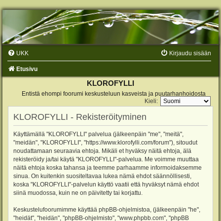
UKK
Kirjaudu sisään
Etusivu
KLOROFYLLI
Entistä ehompi foorumi keskusteluun kasveista ja puutarhanhoidosta
Kieli:
KLOROFYLLI - Rekisteröityminen
Käyttämällä "KLOROFYLLI" palvelua (jälkeenpäin "me", "meitä",
"meidän", "KLOROFYLLI", "https://www.klorofylli.com/forum"), sitoudut
noudattamaan seuraavia ehtoja. Mikäli et hyväksy näitä ehtoja, älä
rekisteröidy ja/tai käytä "KLOROFYLLI"-palvelua. Me voimme muuttaa
näitä ehtoja koska tahansa ja teemme parhaamme informoidaksemme
sinua. On kuitenkin suositeltavaa lukea nämä ehdot säännöllisesti,
koska "KLOROFYLLI"-palvelun käyttö vaatii että hyväksyt nämä ehdot
siinä muodossa, kuin ne on päivitetty tai korjattu.
Keskustelufoorumimme käyttää phpBB-ohjelmistoa, (jälkeenpäin "he",
"heidät", "heidän", "phpBB-ohjelmisto", "www.phpbb.com", "phpBB