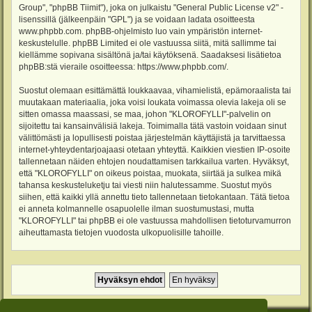
Group", "phpBB Tiimit"), joka on julkaistu "
General Public License v2
" -
lisenssillä (jälkeenpäin "GPL") ja se voidaan ladata osoitteesta
www.phpbb.com
. phpBB-ohjelmisto luo vain ympäristön internet-
keskustelulle. phpBB Limited ei ole vastuussa siitä, mitä sallimme tai
kiellämme sopivana sisältönä ja/tai käytöksenä. Saadaksesi lisätietoa
phpBB:stä vieraile osoitteessa:
https://www.phpbb.com/
.
Suostut olemaan esittämättä loukkaavaa, vihamielistä, epämoraalista tai
muutakaan materiaalia, joka voisi loukata voimassa olevia lakeja oli se
sitten omassa maassasi, se maa, johon "KLOROFYLLI"-palvelin on
sijoitettu tai kansainvälisiä lakeja. Toimimalla tätä vastoin voidaan sinut
välittömästi ja lopullisesti poistaa järjestelmän käyttäjistä ja tarvittaessa
internet-yhteydentarjoajaasi otetaan yhteyttä. Kaikkien viestien IP-osoite
tallennetaan näiden ehtojen noudattamisen tarkkailua varten. Hyväksyt,
että "KLOROFYLLI" on oikeus poistaa, muokata, siirtää ja sulkea mikä
tahansa keskusteluketju tai viesti niin halutessamme. Suostut myös
siihen, että kaikki yllä annettu tieto tallennetaan tietokantaan. Tätä tietoa
ei anneta kolmannelle osapuolelle ilman suostumustasi, mutta
"KLOROFYLLI" tai phpBB ei ole vastuussa mahdollisen tietoturvamurron
aiheuttamasta tietojen vuodosta ulkopuolisille tahoille.