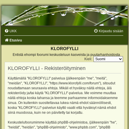
UKK
Kirjaudu sisään
Etusivu
KLOROFYLLI
Entistä ehompi foorumi keskusteluun kasveista ja puutarhanhoidosta
Kieli:
KLOROFYLLI - Rekisteröityminen
Käyttämällä "KLOROFYLLI" palvelua (jälkeenpäin "me", "meitä",
"meidän", "KLOROFYLLI", "https://www.klorofylli.com/forum"), sitoudut
noudattamaan seuraavia ehtoja. Mikäli et hyväksy näitä ehtoja, älä
rekisteröidy ja/tai käytä "KLOROFYLLI"-palvelua. Me voimme muuttaa
näitä ehtoja koska tahansa ja teemme parhaamme informoidaksemme
sinua. On kuitenkin suositeltavaa lukea nämä ehdot säännöllisesti,
koska "KLOROFYLLI"-palvelun käyttö vaatii että hyväksyt nämä ehdot
siinä muodossa, kuin ne on päivitetty tai korjattu.
Keskustelufoorumimme käyttää phpBB-ohjelmistoa, (jälkeenpäin "he",
"heidät", "heidän", "phpBB-ohjelmisto", "www.phpbb.com", "phpBB