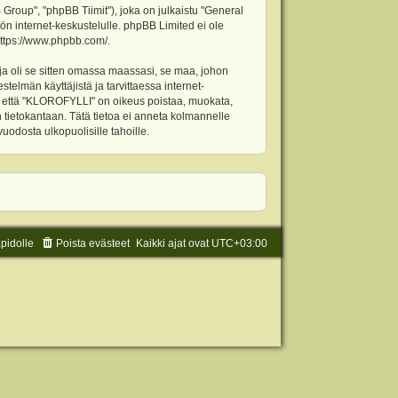
oup", "phpBB Tiimit"), joka on julkaistu "
General
ön internet-keskustelulle. phpBB Limited ei ole
ttps://www.phpbb.com/
.
ja oli se sitten omassa maassasi, se maa, johon
stelmän käyttäjistä ja tarvittaessa internet-
t, että "KLOROFYLLI" on oikeus poistaa, muokata,
an tietokantaan. Tätä tietoa ei anneta kolmannelle
odosta ulkopuolisille tahoille.
äpidolle
Poista evästeet
Kaikki ajat ovat
UTC+03:00