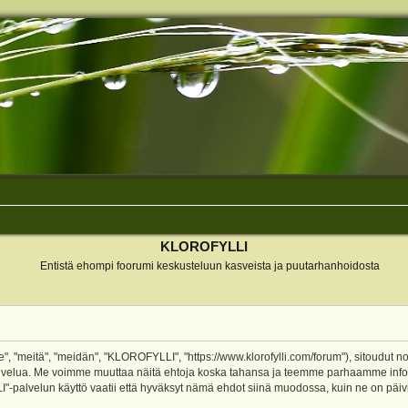
KLOROFYLLI
Entistä ehompi foorumi keskusteluun kasveista ja puutarhanhoidosta
 "meitä", "meidän", "KLOROFYLLI", "https://www.klorofylli.com/forum"), sitoudut n
-palvelua. Me voimme muuttaa näitä ehtoja koska tahansa ja teemme parhaamme inf
alvelun käyttö vaatii että hyväksyt nämä ehdot siinä muodossa, kuin ne on päivitet