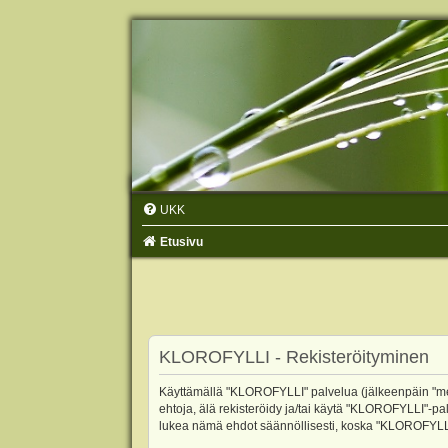
UKK
Etusivu
KLOROFYLLI - Rekisteröityminen
Käyttämällä "KLOROFYLLI" palvelua (jälkeenpäin "me",
ehtoja, älä rekisteröidy ja/tai käytä "KLOROFYLLI"
lukea nämä ehdot säännöllisesti, koska "KLOROFYLLI"-p