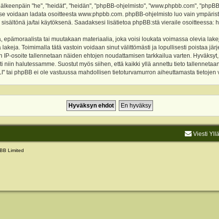
keenpäin "he", "heidät", "heidän", "phpBB-ohjelmisto", "www.phpbb.com", "phpBB Gr
a se voidaan ladata osoitteesta
www.phpbb.com
. phpBB-ohjelmisto luo vain ympärist
 sisältönä ja/tai käytöksenä. Saadaksesi lisätietoa phpBB:stä vieraile osoitteessa:
h
, epämoraalista tai muutakaan materiaalia, joka voisi loukata voimassa olevia lake
akeja. Toimimalla tätä vastoin voidaan sinut välittömästi ja lopullisesti poistaa järje
ien IP-osoite tallennetaan näiden ehtojen noudattamisen tarkkailua varten. Hyväksy
sti niin halutessamme. Suostut myös siihen, että kaikki yllä annettu tieto tallenneta
tai phpBB ei ole vastuussa mahdollisen tietoturvamurron aiheuttamasta tietojen vu
Viesti Yll
BB Limited