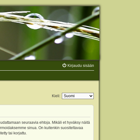
Kirjaudu sisään
Kieli:
oudattamaan seuraavia ehtoja. Mikäli et hyväksy näitä
ormoidaksemme sinua. On kuitenkin suositeltavaa
ty tai korjattu.