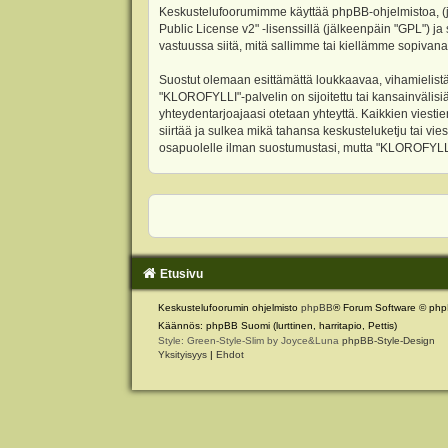
Keskustelufoorumimme käyttää phpBB-ohjelmistoa, (jäl
Public License v2
" -lisenssillä (jälkeenpäin "GPL") j
vastuussa siitä, mitä sallimme tai kiellämme sopivana
Suostut olemaan esittämättä loukkaavaa, vihamielistä
"KLOROFYLLI"-palvelin on sijoitettu tai kansainvälisiä l
yhteydentarjoajaasi otetaan yhteyttä. Kaikkien viest
siirtää ja sulkea mikä tahansa keskusteluketju tai vie
osapuolelle ilman suostumustasi, mutta "KLOROFYLLI" 
Etusivu
Keskustelufoorumin ohjelmisto
phpBB
® Forum Software © php
Käännös: phpBB Suomi (lurttinen, harritapio, Pettis)
Style: Green-Style-Slim by Joyce&Luna
phpBB-Style-Design
Yksityisyys
|
Ehdot