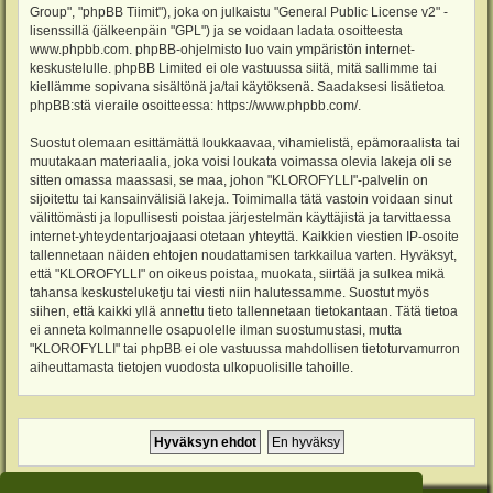
Group", "phpBB Tiimit"), joka on julkaistu "
General Public License v2
" -
lisenssillä (jälkeenpäin "GPL") ja se voidaan ladata osoitteesta
www.phpbb.com
. phpBB-ohjelmisto luo vain ympäristön internet-
keskustelulle. phpBB Limited ei ole vastuussa siitä, mitä sallimme tai
kiellämme sopivana sisältönä ja/tai käytöksenä. Saadaksesi lisätietoa
phpBB:stä vieraile osoitteessa:
https://www.phpbb.com/
.
Suostut olemaan esittämättä loukkaavaa, vihamielistä, epämoraalista tai
muutakaan materiaalia, joka voisi loukata voimassa olevia lakeja oli se
sitten omassa maassasi, se maa, johon "KLOROFYLLI"-palvelin on
sijoitettu tai kansainvälisiä lakeja. Toimimalla tätä vastoin voidaan sinut
välittömästi ja lopullisesti poistaa järjestelmän käyttäjistä ja tarvittaessa
internet-yhteydentarjoajaasi otetaan yhteyttä. Kaikkien viestien IP-osoite
tallennetaan näiden ehtojen noudattamisen tarkkailua varten. Hyväksyt,
että "KLOROFYLLI" on oikeus poistaa, muokata, siirtää ja sulkea mikä
tahansa keskusteluketju tai viesti niin halutessamme. Suostut myös
siihen, että kaikki yllä annettu tieto tallennetaan tietokantaan. Tätä tietoa
ei anneta kolmannelle osapuolelle ilman suostumustasi, mutta
"KLOROFYLLI" tai phpBB ei ole vastuussa mahdollisen tietoturvamurron
aiheuttamasta tietojen vuodosta ulkopuolisille tahoille.