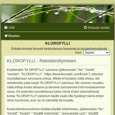
UKK
Kirjaudu sisään
Etusivu
KLOROFYLLI
Entistä ehompi foorumi keskusteluun kasveista ja puutarhanhoidosta
Kieli:
KLOROFYLLI - Rekisteröityminen
Käyttämällä "KLOROFYLLI" palvelua (jälkeenpäin "me", "meitä",
"meidän", "KLOROFYLLI", "https://www.klorofylli.com/forum"), sitoudut
noudattamaan seuraavia ehtoja. Mikäli et hyväksy näitä ehtoja, älä
rekisteröidy ja/tai käytä "KLOROFYLLI"-palvelua. Me voimme muuttaa
näitä ehtoja koska tahansa ja teemme parhaamme informoidaksemme
sinua. On kuitenkin suositeltavaa lukea nämä ehdot säännöllisesti,
koska "KLOROFYLLI"-palvelun käyttö vaatii että hyväksyt nämä ehdot
siinä muodossa, kuin ne on päivitetty tai korjattu.
Keskustelufoorumimme käyttää phpBB-ohjelmistoa, (jälkeenpäin "he",
"heidät", "heidän", "phpBB-ohjelmisto", "www.phpbb.com", "phpBB