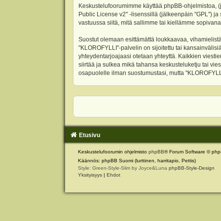
Keskustelufoorumimme käyttää phpBB-ohjelmistoa, (jäl
Public License v2
" -lisenssillä (jälkeenpäin "GPL") j
vastuussa siitä, mitä sallimme tai kiellämme sopivana
Suostut olemaan esittämättä loukkaavaa, vihamielistä
"KLOROFYLLI"-palvelin on sijoitettu tai kansainvälisiä l
yhteydentarjoajaasi otetaan yhteyttä. Kaikkien viest
siirtää ja sulkea mikä tahansa keskusteluketju tai vie
osapuolelle ilman suostumustasi, mutta "KLOROFYLLI" 
Etusivu
Keskustelufoorumin ohjelmisto
phpBB
® Forum Software © php
Käännös: phpBB Suomi (lurttinen, harritapio, Pettis)
Style: Green-Style-Slim by Joyce&Luna
phpBB-Style-Design
Yksityisyys
|
Ehdot