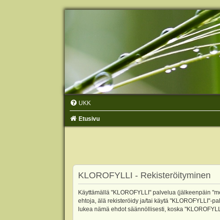
UKK
Etusivu
KLOROFYLLI - Rekisteröityminen
Käyttämällä "KLOROFYLLI" palvelua (jälkeenpäin "me",
ehtoja, älä rekisteröidy ja/tai käytä "KLOROFYLLI"
lukea nämä ehdot säännöllisesti, koska "KLOROFYLLI"-p