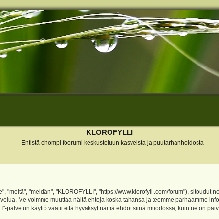
KLOROFYLLI
Entistä ehompi foorumi keskusteluun kasveista ja puutarhanhoidosta
 "meitä", "meidän", "KLOROFYLLI", "https://www.klorofylli.com/forum"), sitoudut n
-palvelua. Me voimme muuttaa näitä ehtoja koska tahansa ja teemme parhaamme inf
alvelun käyttö vaatii että hyväksyt nämä ehdot siinä muodossa, kuin ne on päivitet