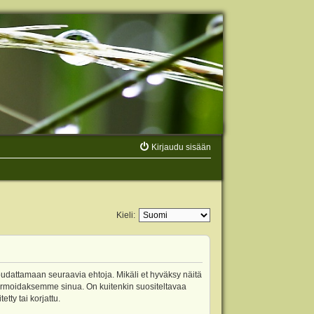
Kirjaudu sisään
Kieli:
oudattamaan seuraavia ehtoja. Mikäli et hyväksy näitä
ormoidaksemme sinua. On kuitenkin suositeltavaa
ty tai korjattu.