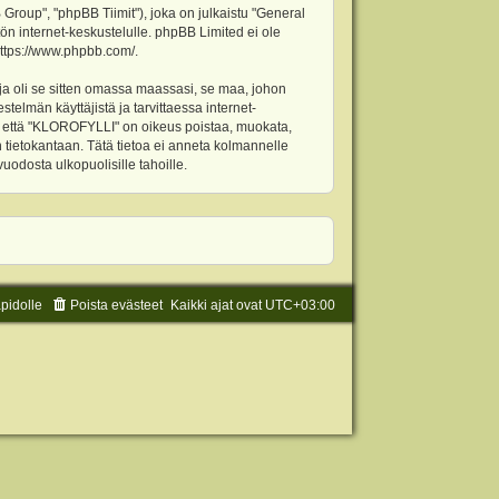
oup", "phpBB Tiimit"), joka on julkaistu "
General
ön internet-keskustelulle. phpBB Limited ei ole
ttps://www.phpbb.com/
.
ja oli se sitten omassa maassasi, se maa, johon
stelmän käyttäjistä ja tarvittaessa internet-
t, että "KLOROFYLLI" on oikeus poistaa, muokata,
an tietokantaan. Tätä tietoa ei anneta kolmannelle
odosta ulkopuolisille tahoille.
äpidolle
Poista evästeet
Kaikki ajat ovat
UTC+03:00