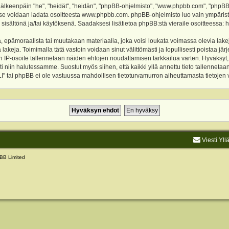
keenpäin "he", "heidät", "heidän", "phpBB-ohjelmisto", "www.phpbb.com", "phpBB Gr
a se voidaan ladata osoitteesta
www.phpbb.com
. phpBB-ohjelmisto luo vain ympärist
 sisältönä ja/tai käytöksenä. Saadaksesi lisätietoa phpBB:stä vieraile osoitteessa:
h
, epämoraalista tai muutakaan materiaalia, joka voisi loukata voimassa olevia lake
akeja. Toimimalla tätä vastoin voidaan sinut välittömästi ja lopullisesti poistaa järje
ien IP-osoite tallennetaan näiden ehtojen noudattamisen tarkkailua varten. Hyväksy
sti niin halutessamme. Suostut myös siihen, että kaikki yllä annettu tieto tallenneta
tai phpBB ei ole vastuussa mahdollisen tietoturvamurron aiheuttamasta tietojen vu
Viesti Yll
BB Limited