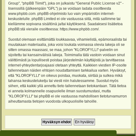
Group", "phpBB Tiimit"), joka on julkaistu "
General Public License v2
" -
lisenssillä (jälkeenpäin "GPL") ja se voidaan ladata osoitteesta
www.phpbb.com
. phpBB-ohjelmisto luo vain ympäristön internet-
keskustelulle. phpBB Limited ei ole vastuussa siitä, mitä sallimme tai
kiellämme sopivana sisältönä ja/tai käytöksenä. Saadaksesi lisätietoa
phpBB:stä vieraile osoitteessa:
https://www.phpbb.com/
.
Suostut olemaan esittämättä loukkaavaa, vihamielistä, epämoraalista tai
muutakaan materiaalia, joka voisi loukata voimassa olevia lakeja oli se
sitten omassa maassasi, se maa, johon "KLOROFYLLI"-palvelin on
sijoitettu tai kansainvälisiä lakeja. Toimimalla tätä vastoin voidaan sinut
välittömästi ja lopullisesti poistaa järjestelmän käyttäjistä ja tarvittaessa
internet-yhteydentarjoajaasi otetaan yhteyttä. Kaikkien viestien IP-osoite
tallennetaan näiden ehtojen noudattamisen tarkkailua varten. Hyväksyt,
että "KLOROFYLLI" on oikeus poistaa, muokata, siirtää ja sulkea mikä
tahansa keskusteluketju tai viesti niin halutessamme. Suostut myös
siihen, että kaikki yllä annettu tieto tallennetaan tietokantaan. Tätä tietoa
ei anneta kolmannelle osapuolelle ilman suostumustasi, mutta
"KLOROFYLLI" tai phpBB ei ole vastuussa mahdollisen tietoturvamurron
aiheuttamasta tietojen vuodosta ulkopuolisille tahoille.