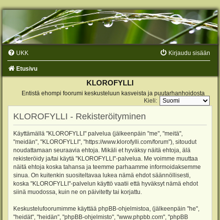
UKK
Kirjaudu sisään
Etusivu
KLOROFYLLI
Entistä ehompi foorumi keskusteluun kasveista ja puutarhanhoidosta
Kieli:
KLOROFYLLI - Rekisteröityminen
Käyttämällä "KLOROFYLLI" palvelua (jälkeenpäin "me", "meitä",
"meidän", "KLOROFYLLI", "https://www.klorofylli.com/forum"), sitoudut
noudattamaan seuraavia ehtoja. Mikäli et hyväksy näitä ehtoja, älä
rekisteröidy ja/tai käytä "KLOROFYLLI"-palvelua. Me voimme muuttaa
näitä ehtoja koska tahansa ja teemme parhaamme informoidaksemme
sinua. On kuitenkin suositeltavaa lukea nämä ehdot säännöllisesti,
koska "KLOROFYLLI"-palvelun käyttö vaatii että hyväksyt nämä ehdot
siinä muodossa, kuin ne on päivitetty tai korjattu.
Keskustelufoorumimme käyttää phpBB-ohjelmistoa, (jälkeenpäin "he",
"heidät", "heidän", "phpBB-ohjelmisto", "www.phpbb.com", "phpBB