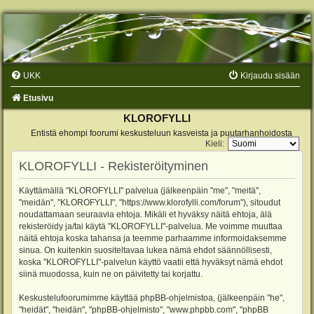
UKK
Kirjaudu sisään
Etusivu
KLOROFYLLI
Entistä ehompi foorumi keskusteluun kasveista ja puutarhanhoidosta
Kieli:
KLOROFYLLI - Rekisteröityminen
Käyttämällä "KLOROFYLLI" palvelua (jälkeenpäin "me", "meitä",
"meidän", "KLOROFYLLI", "https://www.klorofylli.com/forum"), sitoudut
noudattamaan seuraavia ehtoja. Mikäli et hyväksy näitä ehtoja, älä
rekisteröidy ja/tai käytä "KLOROFYLLI"-palvelua. Me voimme muuttaa
näitä ehtoja koska tahansa ja teemme parhaamme informoidaksemme
sinua. On kuitenkin suositeltavaa lukea nämä ehdot säännöllisesti,
koska "KLOROFYLLI"-palvelun käyttö vaatii että hyväksyt nämä ehdot
siinä muodossa, kuin ne on päivitetty tai korjattu.
Keskustelufoorumimme käyttää phpBB-ohjelmistoa, (jälkeenpäin "he",
"heidät", "heidän", "phpBB-ohjelmisto", "www.phpbb.com", "phpBB