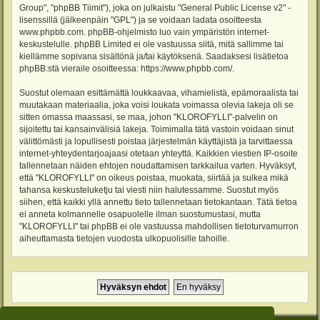
Group", "phpBB Tiimit"), joka on julkaistu "
General Public License v2
" -
lisenssillä (jälkeenpäin "GPL") ja se voidaan ladata osoitteesta
www.phpbb.com
. phpBB-ohjelmisto luo vain ympäristön internet-
keskustelulle. phpBB Limited ei ole vastuussa siitä, mitä sallimme tai
kiellämme sopivana sisältönä ja/tai käytöksenä. Saadaksesi lisätietoa
phpBB:stä vieraile osoitteessa:
https://www.phpbb.com/
.
Suostut olemaan esittämättä loukkaavaa, vihamielistä, epämoraalista tai
muutakaan materiaalia, joka voisi loukata voimassa olevia lakeja oli se
sitten omassa maassasi, se maa, johon "KLOROFYLLI"-palvelin on
sijoitettu tai kansainvälisiä lakeja. Toimimalla tätä vastoin voidaan sinut
välittömästi ja lopullisesti poistaa järjestelmän käyttäjistä ja tarvittaessa
internet-yhteydentarjoajaasi otetaan yhteyttä. Kaikkien viestien IP-osoite
tallennetaan näiden ehtojen noudattamisen tarkkailua varten. Hyväksyt,
että "KLOROFYLLI" on oikeus poistaa, muokata, siirtää ja sulkea mikä
tahansa keskusteluketju tai viesti niin halutessamme. Suostut myös
siihen, että kaikki yllä annettu tieto tallennetaan tietokantaan. Tätä tietoa
ei anneta kolmannelle osapuolelle ilman suostumustasi, mutta
"KLOROFYLLI" tai phpBB ei ole vastuussa mahdollisen tietoturvamurron
aiheuttamasta tietojen vuodosta ulkopuolisille tahoille.