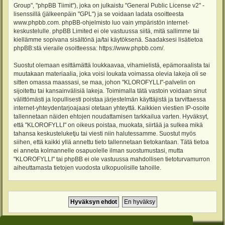
Group", "phpBB Tiimit"), joka on julkaistu "
General Public License v2
" -
lisenssillä (jälkeenpäin "GPL") ja se voidaan ladata osoitteesta
www.phpbb.com
. phpBB-ohjelmisto luo vain ympäristön internet-
keskustelulle. phpBB Limited ei ole vastuussa siitä, mitä sallimme tai
kiellämme sopivana sisältönä ja/tai käytöksenä. Saadaksesi lisätietoa
phpBB:stä vieraile osoitteessa:
https://www.phpbb.com/
.
Suostut olemaan esittämättä loukkaavaa, vihamielistä, epämoraalista tai
muutakaan materiaalia, joka voisi loukata voimassa olevia lakeja oli se
sitten omassa maassasi, se maa, johon "KLOROFYLLI"-palvelin on
sijoitettu tai kansainvälisiä lakeja. Toimimalla tätä vastoin voidaan sinut
välittömästi ja lopullisesti poistaa järjestelmän käyttäjistä ja tarvittaessa
internet-yhteydentarjoajaasi otetaan yhteyttä. Kaikkien viestien IP-osoite
tallennetaan näiden ehtojen noudattamisen tarkkailua varten. Hyväksyt,
että "KLOROFYLLI" on oikeus poistaa, muokata, siirtää ja sulkea mikä
tahansa keskusteluketju tai viesti niin halutessamme. Suostut myös
siihen, että kaikki yllä annettu tieto tallennetaan tietokantaan. Tätä tietoa
ei anneta kolmannelle osapuolelle ilman suostumustasi, mutta
"KLOROFYLLI" tai phpBB ei ole vastuussa mahdollisen tietoturvamurron
aiheuttamasta tietojen vuodosta ulkopuolisille tahoille.