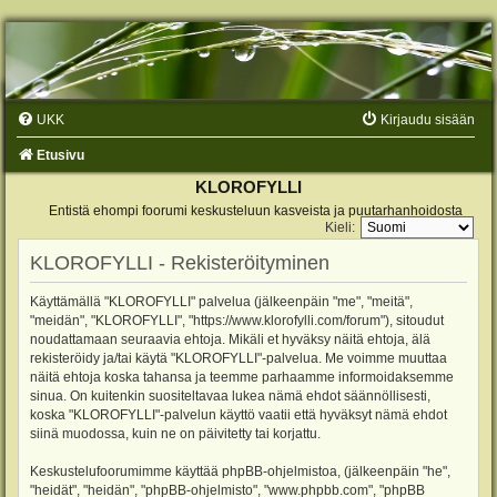
UKK
Kirjaudu sisään
Etusivu
KLOROFYLLI
Entistä ehompi foorumi keskusteluun kasveista ja puutarhanhoidosta
Kieli:
KLOROFYLLI - Rekisteröityminen
Käyttämällä "KLOROFYLLI" palvelua (jälkeenpäin "me", "meitä",
"meidän", "KLOROFYLLI", "https://www.klorofylli.com/forum"), sitoudut
noudattamaan seuraavia ehtoja. Mikäli et hyväksy näitä ehtoja, älä
rekisteröidy ja/tai käytä "KLOROFYLLI"-palvelua. Me voimme muuttaa
näitä ehtoja koska tahansa ja teemme parhaamme informoidaksemme
sinua. On kuitenkin suositeltavaa lukea nämä ehdot säännöllisesti,
koska "KLOROFYLLI"-palvelun käyttö vaatii että hyväksyt nämä ehdot
siinä muodossa, kuin ne on päivitetty tai korjattu.
Keskustelufoorumimme käyttää phpBB-ohjelmistoa, (jälkeenpäin "he",
"heidät", "heidän", "phpBB-ohjelmisto", "www.phpbb.com", "phpBB