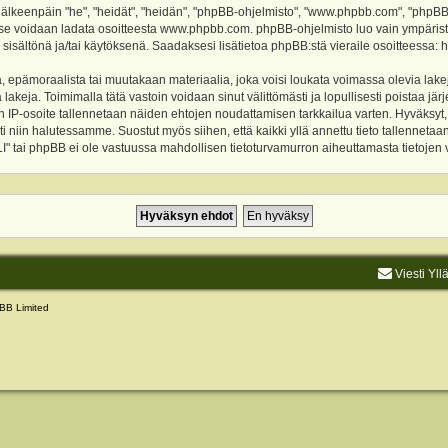
keenpäin "he", "heidät", "heidän", "phpBB-ohjelmisto", "www.phpbb.com", "phpBB Gr
a se voidaan ladata osoitteesta
www.phpbb.com
. phpBB-ohjelmisto luo vain ympärist
 sisältönä ja/tai käytöksenä. Saadaksesi lisätietoa phpBB:stä vieraile osoitteessa:
h
, epämoraalista tai muutakaan materiaalia, joka voisi loukata voimassa olevia lake
akeja. Toimimalla tätä vastoin voidaan sinut välittömästi ja lopullisesti poistaa järje
ien IP-osoite tallennetaan näiden ehtojen noudattamisen tarkkailua varten. Hyväksy
sti niin halutessamme. Suostut myös siihen, että kaikki yllä annettu tieto tallenneta
tai phpBB ei ole vastuussa mahdollisen tietoturvamurron aiheuttamasta tietojen vu
Viesti Yll
BB Limited