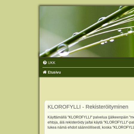
UKK
Etusivu
KLOROFYLLI - Rekisteröityminen
Käyttämällä "KLOROFYLLI" palvelua (jälkeenpäin "me",
ehtoja, älä rekisteröidy ja/tai käytä "KLOROFYLLI"
lukea nämä ehdot säännöllisesti, koska "KLOROFYLLI"-p