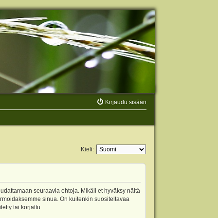
Kirjaudu sisään
Kieli:
oudattamaan seuraavia ehtoja. Mikäli et hyväksy näitä
ormoidaksemme sinua. On kuitenkin suositeltavaa
ty tai korjattu.