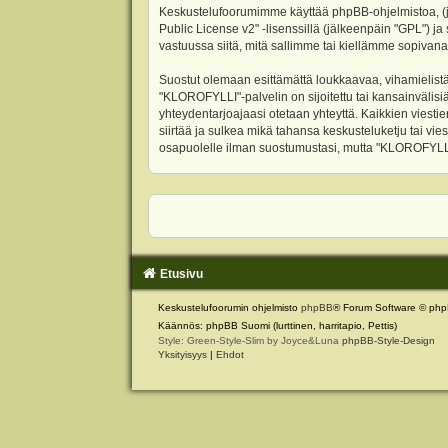
Keskustelufoorumimme käyttää phpBB-ohjelmistoa, (jäl
Public License v2
" -lisenssillä (jälkeenpäin "GPL") j
vastuussa siitä, mitä sallimme tai kiellämme sopivana
Suostut olemaan esittämättä loukkaavaa, vihamielistä
"KLOROFYLLI"-palvelin on sijoitettu tai kansainvälisiä l
yhteydentarjoajaasi otetaan yhteyttä. Kaikkien viest
siirtää ja sulkea mikä tahansa keskusteluketju tai vie
osapuolelle ilman suostumustasi, mutta "KLOROFYLLI" 
Etusivu
Keskustelufoorumin ohjelmisto
phpBB
® Forum Software © php
Käännös: phpBB Suomi (lurttinen, harritapio, Pettis)
Style: Green-Style-Slim by Joyce&Luna
phpBB-Style-Design
Yksityisyys
|
Ehdot