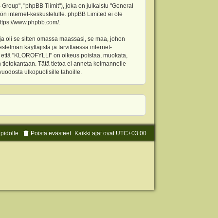
oup", "phpBB Tiimit"), joka on julkaistu "
General
ön internet-keskustelulle. phpBB Limited ei ole
ttps://www.phpbb.com/
.
ja oli se sitten omassa maassasi, se maa, johon
stelmän käyttäjistä ja tarvittaessa internet-
t, että "KLOROFYLLI" on oikeus poistaa, muokata,
an tietokantaan. Tätä tietoa ei anneta kolmannelle
odosta ulkopuolisille tahoille.
äpidolle
Poista evästeet
Kaikki ajat ovat
UTC+03:00