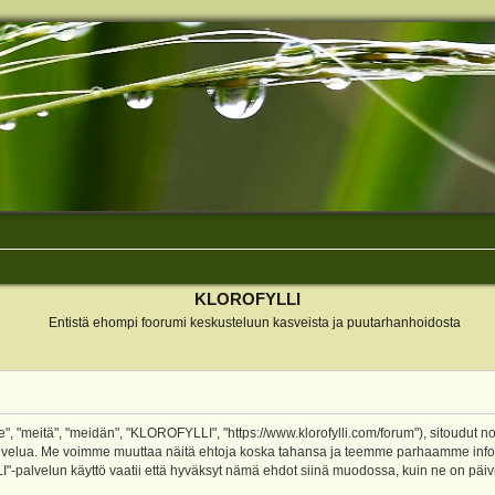
KLOROFYLLI
Entistä ehompi foorumi keskusteluun kasveista ja puutarhanhoidosta
 "meitä", "meidän", "KLOROFYLLI", "https://www.klorofylli.com/forum"), sitoudut n
-palvelua. Me voimme muuttaa näitä ehtoja koska tahansa ja teemme parhaamme inf
alvelun käyttö vaatii että hyväksyt nämä ehdot siinä muodossa, kuin ne on päivitet